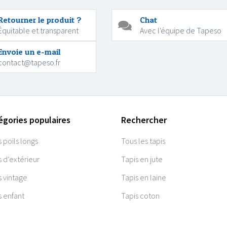
Retourner le produit ?
Chat
Équitable et transparent
Avec l'équipe de Tapeso
Envoie un e-mail
contact@tapeso.fr
égories populaires
Rechercher
s poils longs
Tous les tapis
s d’extérieur
Tapis en jute
s vintage
Tapis en laine
s enfant
Tapis coton