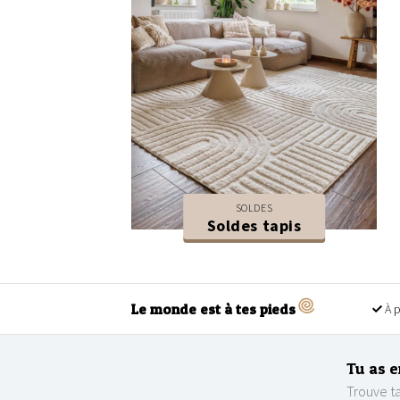
SOLDES
Soldes tapis
Le monde est à tes pieds
À p
Tu as e
Trouve ta