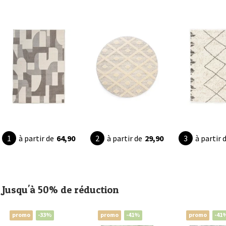
à partir de
64,90
à partir de
29,90
à partir 
Jusqu'à 50% de réduction
promo
-33%
promo
-41%
promo
-41