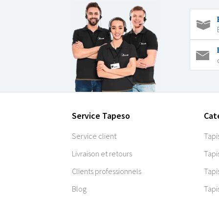
Service Tapeso
Cat
Service client
Tapi
Livraison et retours
Tapi
Clients professionnels
Tapi
Blog
Tapi