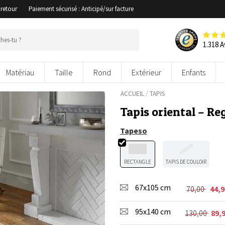
 retour
Paiement sécurisé : Anticipé/sur facture
1.318 A
Matériau
Taille
Rond
Extérieur
Enfants
/
ACCUEIL
TAPIS
Tapis oriental – Re
Tapeso
RECTANGLE
TAPIS DE COULOIR
67x105 cm
70,00
44,
Le
Le
prix
prix
95x140 cm
initial
actuel
130,00
89,
Le
Le