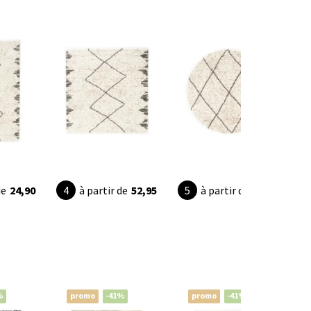
de
24,90
à partir de
52,95
à partir de
24,95
%
promo
-41%
promo
-41%