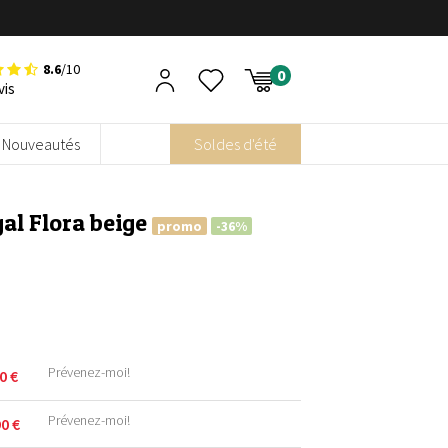
8.6
/10
vis
Nouveautés
Soldes d'été
gal Flora beige
promo
-36%
Prévenez-moi!
90
€
Prévenez-moi!
90
€