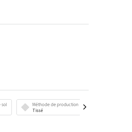
 sol
Méthode de production
Hauteur et poi
Tissé
6 mm | 895 g