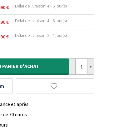
Délai de livraison: 4 - 6 jour(s)
,90
€
.
Délai de livraison: 4 - 6 jour(s)
,90
€
.
.
Délai de livraison: 2 - 4 jour(s)
,90
€
.
.
quantité de Tapis oriental - Regal
.
.
N
PANIER D'ACHAT
um
vance et après
ir de 70 euros
ours