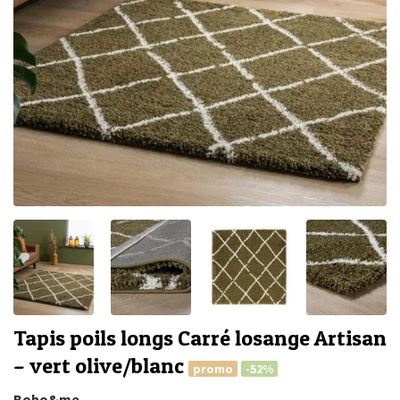
Tapis poils longs Carré losange Artisan
– vert olive/blanc
promo
-52%
Boho&me