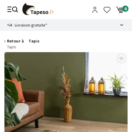
Passer
au
contenu
8.6
Livraison gratuite*
Retour à
Tapis
Tapis