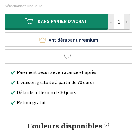
initial
actuel
Sélectionnez une taille
était :
est :
300,00 €.
143,95 €.
quantité de Ta
DANS
PANIER D'ACHAT
Antidérapant Premium
Paiement sécurisé : en avance et après
Livraison gratuite à partir de 70 euros
Délai de réflexion de 30 jours
Retour gratuit
Couleurs disponibles
(5)