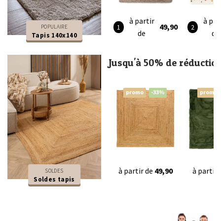
à partir
à par
49,90
POPULAIRE
de
de
Tapis 140x140
Jusqu'à 50% de réductio
promo
-33%
promo
à partir de
49,90
à partir
SOLDES
Soldes tapis