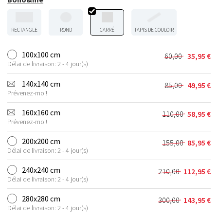
RECTANGLE
ROND
CARRÉ
TAPIS DE COULOIR
100x100 cm
60,00
35,95
€
Le
Le
Délai de livraison: 2 - 4 jour(s)
prix
prix
initial
actuel
140x140 cm
85,00
49,95
€
Le
Le
était :
est :
Prévenez-moi!
prix
prix
60,00 €.
35,95 €.
initial
actuel
160x160 cm
110,00
58,95
€
Le
Le
était :
est :
Prévenez-moi!
prix
prix
85,00 €.
49,95 €.
initial
actuel
200x200 cm
155,00
85,95
€
Le
Le
était :
est :
Délai de livraison: 2 - 4 jour(s)
prix
prix
110,00 €.
58,95 €.
initial
actuel
240x240 cm
210,00
112,95
€
Le
Le
était :
est :
Délai de livraison: 2 - 4 jour(s)
prix
prix
155,00 €.
85,95 €.
initial
actuel
280x280 cm
300,00
143,95
€
Le
Le
était :
est :
Délai de livraison: 2 - 4 jour(s)
prix
prix
210,00 €.
112,95 €.