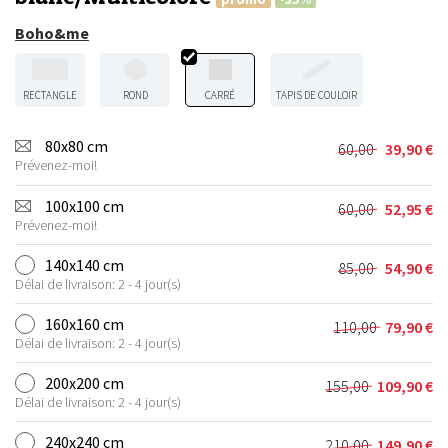
Boho&me
RECTANGLE
ROND
CARRÉ
TAPIS DE COULOIR
80x80 cm
60,00
39,90
€
Le
Le
Prévenez-moi!
prix
prix
initial
actuel
100x100 cm
60,00
52,95
€
Le
Le
était :
est :
Prévenez-moi!
prix
prix
60,00 €.
39,90 €.
initial
actuel
140x140 cm
85,00
54,90
€
Le
Le
était :
est :
Délai de livraison: 2 - 4 jour(s)
prix
prix
60,00 €.
52,95 €.
initial
actuel
160x160 cm
110,00
79,90
€
Le
Le
était :
est :
Délai de livraison: 2 - 4 jour(s)
prix
prix
85,00 €.
54,90 €.
initial
actuel
200x200 cm
155,00
109,90
€
Le
Le
était :
est :
Délai de livraison: 2 - 4 jour(s)
prix
prix
110,00 €.
79,90 €.
initial
actuel
240x240 cm
210,00
149,90
€