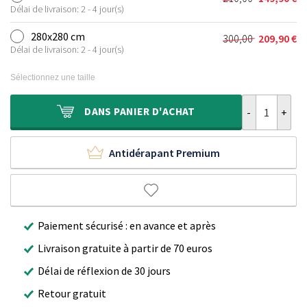
Le
Le
était :
est :
Délai de livraison: 2 - 4 jour(s)
prix
prix
155,00 €.
109,90 €.
initial
actuel
280x280 cm
300,00
209,90
€
Le
Le
était :
est :
Délai de livraison: 2 - 4 jour(s)
prix
prix
210,00 €.
149,90 €.
initial
actuel
Sélectionnez une taille
était :
est :
300,00 €.
209,90 €.
quantité de Ta
DANS
PANIER D'ACHAT
Antidérapant Premium
Paiement sécurisé : en avance et après
Livraison gratuite à partir de 70 euros
Délai de réflexion de 30 jours
Retour gratuit