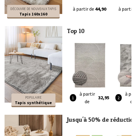
à partir de
44,90
à partir
DÉCOUVRE DE NOUVEAUX TAPIS
Tapis 160x160
Top 10
à partir
à par
32,95
POPULAIRE
de
de
Tapis synthétique
Jusqu'à 50% de réductio