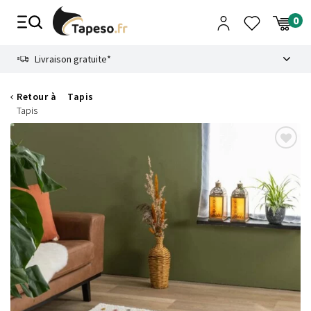
Passer
au
contenu
8.6
Livraison gratuite*
Retour à
Tapis
Tapis