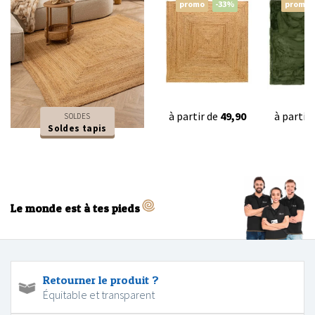
promo
-33%
promo
à partir de
49,90
à partir
SOLDES
Soldes tapis
Le monde est à tes pieds
Retourner le produit ?
Équitable et transparent