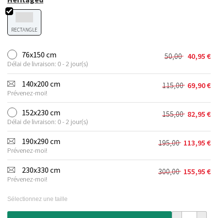
RECTANGLE
76x150 cm
50,00
40,95
€
Le
Le
Délai de livraison: 0 - 2 jour(s)
prix
prix
initial
actuel
140x200 cm
115,00
69,90
€
Le
Le
était :
est :
Prévenez-moi!
prix
prix
50,00 €.
40,95 €.
initial
actuel
152x230 cm
155,00
82,95
€
Le
Le
était :
est :
Délai de livraison: 0 - 2 jour(s)
prix
prix
115,00 €.
69,90 €.
initial
actuel
190x290 cm
195,00
113,95
€
Le
Le
était :
est :
Prévenez-moi!
prix
prix
155,00 €.
82,95 €.
initial
actuel
230x330 cm
300,00
155,95
€
Le
Le
était :
est :
Prévenez-moi!
prix
prix
195,00 €.
113,95 €.
initial
actuel
Sélectionnez une taille
était :
est :
300,00 €.
155,95 €.
quantité de Ta