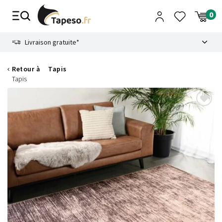
Passer
au
contenu
8.6
Livraison gratuite*
Retour à
Tapis
Tapis