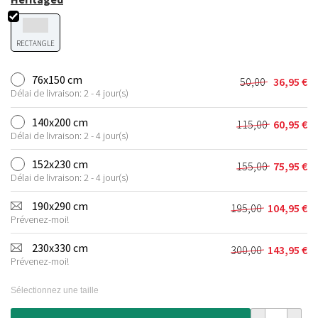
RECTANGLE
76x150 cm
50,00
36,95
€
Le
Le
Délai de livraison: 2 - 4 jour(s)
prix
prix
initial
actuel
140x200 cm
115,00
60,95
€
Le
Le
était :
est :
Délai de livraison: 2 - 4 jour(s)
prix
prix
50,00 €.
36,95 €.
initial
actuel
152x230 cm
155,00
75,95
€
Le
Le
était :
est :
Délai de livraison: 2 - 4 jour(s)
prix
prix
115,00 €.
60,95 €.
initial
actuel
190x290 cm
195,00
104,95
€
Le
Le
était :
est :
Prévenez-moi!
prix
prix
155,00 €.
75,95 €.
initial
actuel
230x330 cm
300,00
143,95
€
Le
Le
était :
est :
Prévenez-moi!
prix
prix
195,00 €.
104,95 €.
initial
actuel
Sélectionnez une taille
était :
est :
300,00 €.
143,95 €.
quantité de T