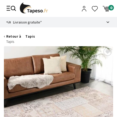
Passer
au
contenu
8.6
Livraison gratuite*
Retour à
Tapis
Tapis