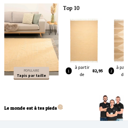
Top 10
à partir
à part
82,95
POPULAIRE
de
de
Tapis par taille
Le monde est à tes pieds