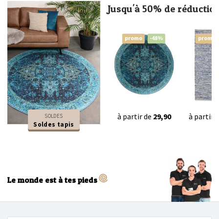
Jusqu'à 50% de réductio
promo
-48%
promo
à partir de
29,90
à partir 
SOLDES
Soldes tapis
Le monde est à tes pieds