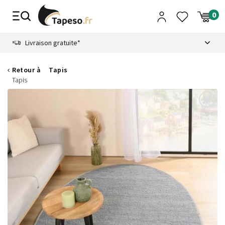
Passer
au
contenu
8.6
Livraison gratuite*
Retour à
Tapis
Tapis