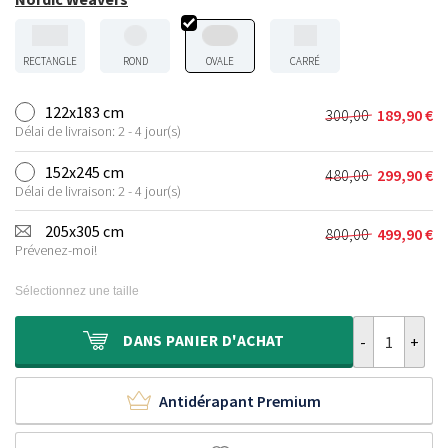
RECTANGLE
ROND
OVALE
CARRÉ
122x183 cm
300,00
189,90
€
Le
Le
Délai de livraison: 2 - 4 jour(s)
prix
prix
initial
actuel
152x245 cm
480,00
299,90
€
Le
Le
était :
est :
Délai de livraison: 2 - 4 jour(s)
prix
prix
300,00 €.
189,90 €.
initial
actuel
205x305 cm
800,00
499,90
€
Le
Le
était :
est :
Prévenez-moi!
prix
prix
480,00 €.
299,90 €.
initial
actuel
Sélectionnez une taille
était :
est :
800,00 €.
499,90 €.
quantité de Ta
DANS
PANIER D'ACHAT
Antidérapant Premium