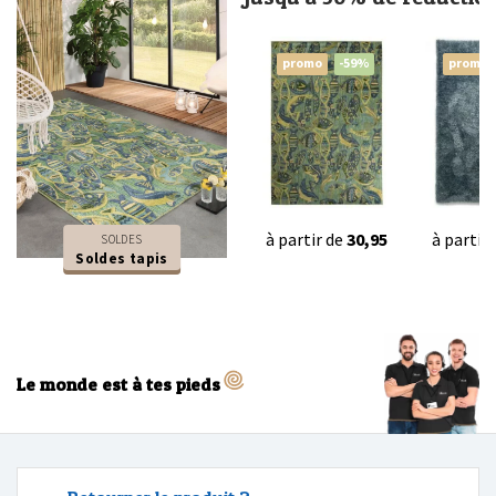
promo
-59%
promo
à partir de
30,95
à partir
SOLDES
Soldes tapis
Le monde est à tes pieds