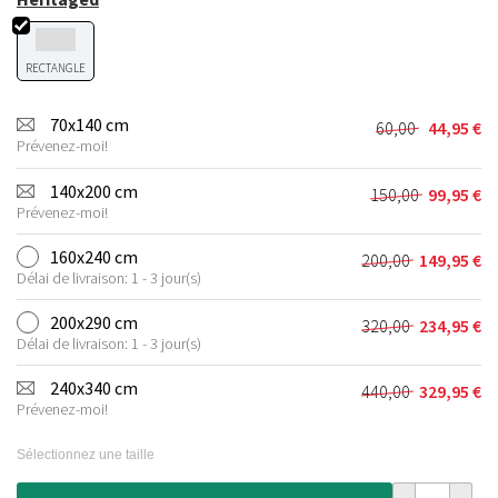
RECTANGLE
70x140 cm
60,00
44,95
€
Le
Le
Prévenez-moi!
prix
prix
initial
actuel
140x200 cm
150,00
99,95
€
Le
Le
était :
est :
Prévenez-moi!
prix
prix
60,00 €.
44,95 €.
initial
actuel
160x240 cm
200,00
149,95
€
Le
Le
était :
est :
Délai de livraison: 1 - 3 jour(s)
prix
prix
150,00 €.
99,95 €.
initial
actuel
200x290 cm
320,00
234,95
€
Le
Le
était :
est :
Délai de livraison: 1 - 3 jour(s)
prix
prix
200,00 €.
149,95 €.
initial
actuel
240x340 cm
440,00
329,95
€
Le
Le
était :
est :
Prévenez-moi!
prix
prix
320,00 €.
234,95 €.
initial
actuel
Sélectionnez une taille
était :
est :
440,00 €.
329,95 €.
quantité de Tap