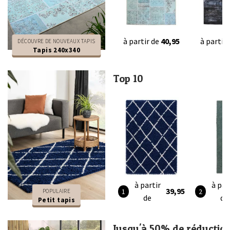
à partir de
40,95
à partir
DÉCOUVRE DE NOUVEAUX TAPIS
Tapis 240x340
Top 10
à partir
à par
39,95
POPULAIRE
de
de
Petit tapis
Jusqu'à 50% de réductio