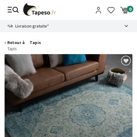
Passer
au
contenu
8.6
Livraison gratuite*
Retour à
Tapis
Tapis