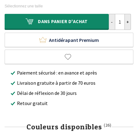
initial
actuel
Sélectionnez une taille
était :
est :
160,00 €.
99,95 €.
quantité de Ta
DANS
PANIER D'ACHAT
Antidérapant Premium
Paiement sécurisé : en avance et après
Livraison gratuite à partir de 70 euros
Délai de réflexion de 30 jours
Retour gratuit
Couleurs disponibles
(26)