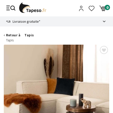
Passer
au
contenu
8.6
Livraison gratuite*
Retour à
Tapis
Tapis