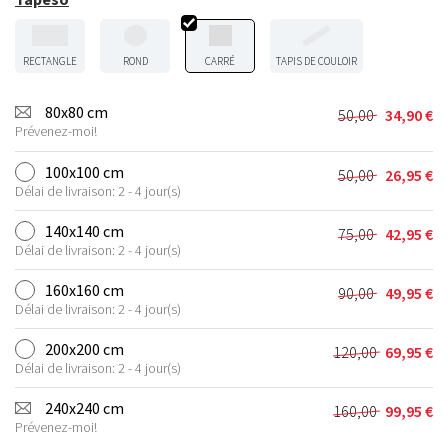
RECTANGLE
ROND
CARRÉ
TAPIS DE COULOIR
80x80 cm
50,00
34,90
€
Le
Le
Prévenez-moi!
prix
prix
initial
actuel
100x100 cm
50,00
26,95
€
Le
Le
était :
est :
Délai de livraison: 2 - 4 jour(s)
prix
prix
50,00 €.
34,90 €.
initial
actuel
140x140 cm
75,00
42,95
€
Le
Le
était :
est :
Délai de livraison: 2 - 4 jour(s)
prix
prix
50,00 €.
26,95 €.
initial
actuel
160x160 cm
90,00
49,95
€
Le
Le
était :
est :
Délai de livraison: 2 - 4 jour(s)
prix
prix
75,00 €.
42,95 €.
initial
actuel
200x200 cm
120,00
69,95
€
Le
Le
était :
est :
Délai de livraison: 2 - 4 jour(s)
prix
prix
90,00 €.
49,95 €.
initial
actuel
240x240 cm
160,00
99,95
€
Le
Le
était :
est :
Prévenez-moi!
prix
prix
120,00 €.
69,95 €.