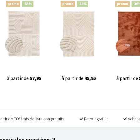
promo
-33%
promo
-34%
promo
-36
à partir de
57,95
à partir de
45,95
à partir de
artir de 70€ frais de livraison gratuits
Retour gratuit
Achat 
ncore des questions ?