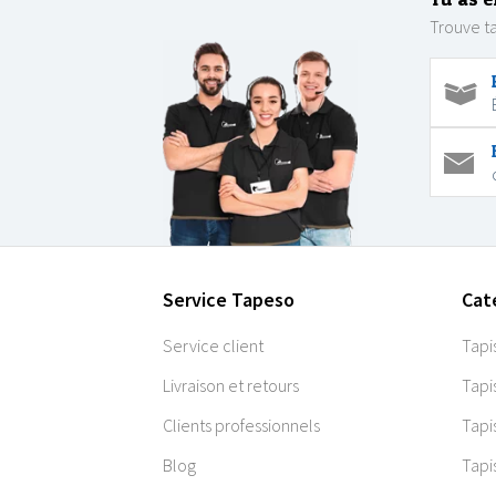
Trouve ta
Service Tapeso
Cat
Service client
Tapi
Livraison et retours
Tapi
Clients professionnels
Tapi
Blog
Tapi