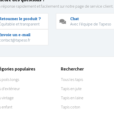
 réponse rapidement et facilement sur notre page de service client.
Retourner le produit ?
Chat
Équitable et transparent
Avec l'équipe de Tapeso
Envoie un e-mail
contact@tapeso.fr
égories populaires
Rechercher
s poils longs
Tous les tapis
s d’extérieur
Tapis en jute
s vintage
Tapis en laine
s enfant
Tapis coton