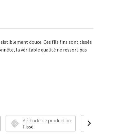
istiblement douce. Ces fils fins sont tissés
onnête, la véritable qualité ne ressort pas
Méthode de production
Hauteur et poids du 
Tissé
10 mm | 1900 g/m²