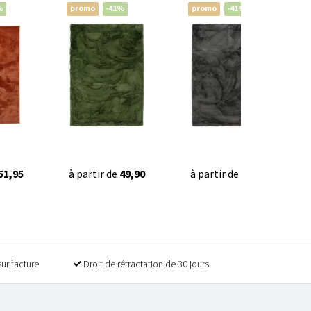
%
promo
-41%
promo
-41%
51,95
à partir de
49,90
à partir de
49,90
sur facture
Droit de rétractation de 30 jours