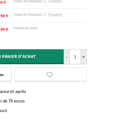
Délai de livraison: 2 - 4 jour(s)
90
€
Délai de livraison: 2 - 4 jour(s)
,90
€
.
Prévenez-moi!
,90
€
.
.
quantité de Tapis bohème - Fancy
.
.
N
PANIER D'ACHAT
um
vance et après
ir de 70 euros
ours