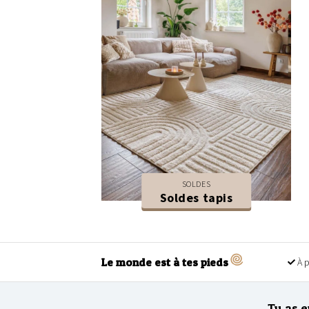
SOLDES
Soldes tapis
Le monde est à tes pieds
À p
Tu as e