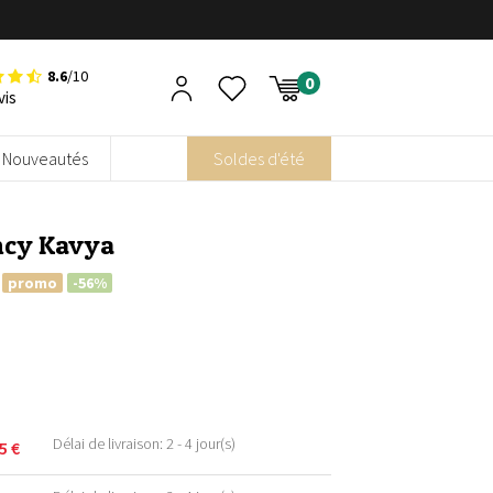
8.6
/10
vis
Nouveautés
Soldes d'été
ncy Kavya
e
promo
-56%
Délai de livraison: 2 - 4 jour(s)
95
€