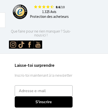
8.6
/10
1.325 Avis
Protection des acheteurs
Que faire pour ne rien manquer ? Suis-
nous ici !
Laisse-toi surprendre
Inscris-toi maintenant à la newsletter
E-mailadres
S'inscrire