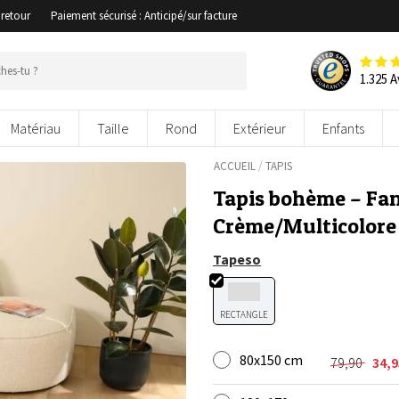
 retour
Paiement sécurisé : Anticipé/sur facture
1.325 A
Matériau
Taille
Rond
Extérieur
Enfants
/
ACCUEIL
TAPIS
Tapis bohème – Fa
Crème/Multicolor
Tapeso
RECTANGLE
80x150 cm
79,90
34,
Le
Le
prix
prix