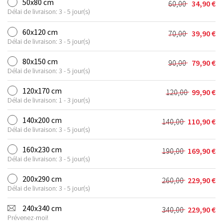
50x80 cm
60,00
34,90
€
Le
Le
Délai de livraison: 3 - 5 jour(s)
prix
prix
initial
actuel
60x120 cm
70,00
39,90
€
Le
Le
était :
est :
Délai de livraison: 3 - 5 jour(s)
prix
prix
60,00 €.
34,90 €.
initial
actuel
80x150 cm
90,00
79,90
€
Le
Le
était :
est :
Délai de livraison: 3 - 5 jour(s)
prix
prix
70,00 €.
39,90 €.
initial
actuel
120x170 cm
120,00
99,90
€
Le
Le
était :
est :
Délai de livraison: 1 - 3 jour(s)
prix
prix
90,00 €.
79,90 €.
initial
actuel
140x200 cm
140,00
110,90
€
Le
Le
était :
est :
Délai de livraison: 3 - 5 jour(s)
prix
prix
120,00 €.
99,90 €.
initial
actuel
160x230 cm
190,00
169,90
€
Le
Le
était :
est :
Délai de livraison: 3 - 5 jour(s)
prix
prix
140,00 €.
110,90 €.
initial
actuel
200x290 cm
260,00
229,90
€
Le
Le
était :
est :
Délai de livraison: 3 - 5 jour(s)
prix
prix
190,00 €.
169,90 €.
initial
actuel
240x340 cm
340,00
229,90
€
Le
Le
était :
est :
Prévenez-moi!