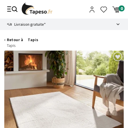
Passer
au
contenu
8.6
Livraison gratuite*
Retour à
Tapis
Tapis