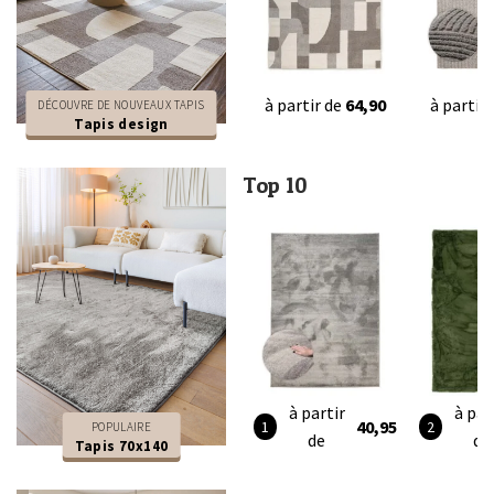
à partir de
64,90
à partir
DÉCOUVRE DE NOUVEAUX TAPIS
Tapis design
Top 10
à partir
à par
40,95
POPULAIRE
de
de
Tapis 70x140