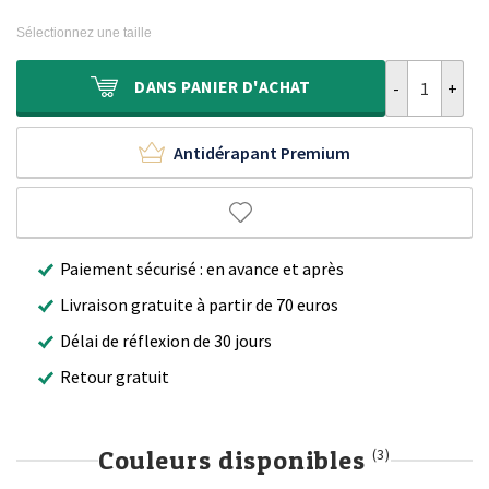
prix
prix
260,00 €.
229,90 €.
initial
actuel
Sélectionnez une taille
était :
est :
340,00 €.
229,90 €.
quantité de Ta
DANS
PANIER D'ACHAT
Antidérapant Premium
Paiement sécurisé : en avance et après
Livraison gratuite à partir de 70 euros
Délai de réflexion de 30 jours
Retour gratuit
Couleurs disponibles
(3)