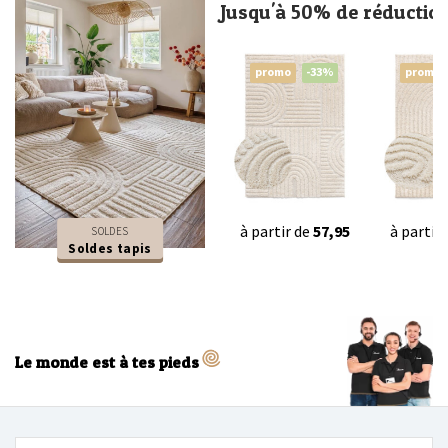
Jusqu'à 50% de réductio
promo
-33%
promo
à partir de
57,95
à partir
SOLDES
Soldes tapis
Le monde est à tes pieds