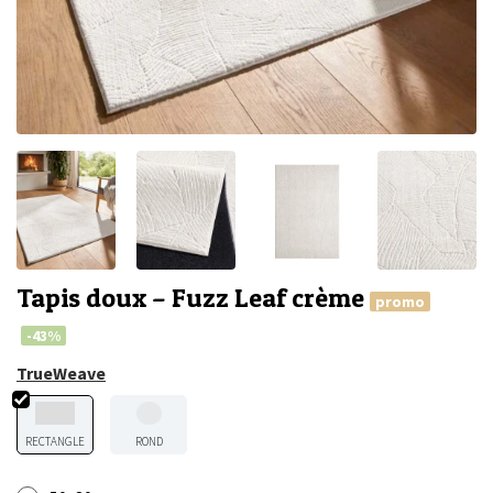
Tapis doux – Fuzz Leaf crème
promo
-43%
TrueWeave
RECTANGLE
ROND