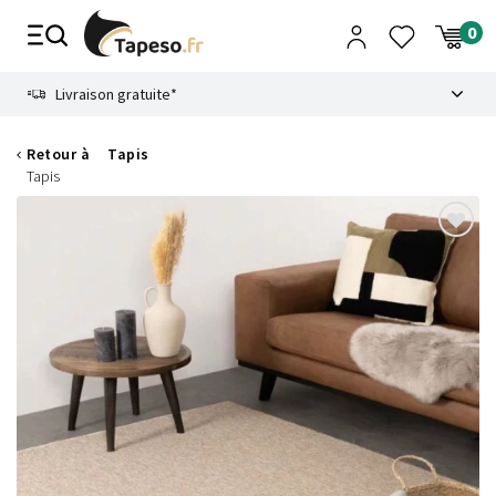
Passer
au
contenu
8.6
Livraison gratuite*
Retour à
Tapis
Tapis