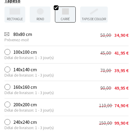
Tapeso
RECTANGLE
ROND
CARRÉ
TAPIS DE COULOIR
80x80 cm
50,00
34,90
€
Le
Le
Prévenez-moi!
prix
prix
initial
actuel
100x100 cm
45,00
41,95
€
Le
Le
était :
est :
Délai de livraison: 1 - 3 jour(s)
prix
prix
50,00 €.
34,90 €.
initial
actuel
140x140 cm
70,00
39,95
€
Le
Le
était :
est :
Délai de livraison: 1 - 3 jour(s)
prix
prix
45,00 €.
41,95 €.
initial
actuel
160x160 cm
90,00
49,95
€
Le
Le
était :
est :
Délai de livraison: 1 - 3 jour(s)
prix
prix
70,00 €.
39,95 €.
initial
actuel
200x200 cm
110,00
74,90
€
Le
Le
était :
est :
Délai de livraison: 1 - 3 jour(s)
prix
prix
90,00 €.
49,95 €.
initial
actuel
240x240 cm
150,00
99,90
€
Le
Le
était :
est :
Délai de livraison: 1 - 3 jour(s)
prix
prix
110,00 €.
74,90 €.