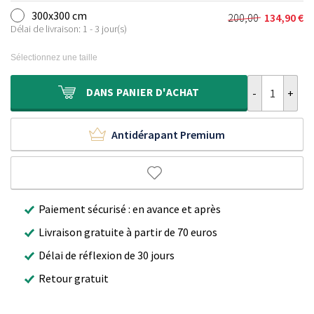
initial
actuel
300x300 cm
200,00
134,90
€
Le
Le
était :
est :
Délai de livraison: 1 - 3 jour(s)
prix
prix
150,00 €.
99,90 €.
initial
actuel
Sélectionnez une taille
était :
est :
200,00 €.
134,90 €.
quantité de Ta
DANS
PANIER D'ACHAT
Antidérapant Premium
Paiement sécurisé : en avance et après
Livraison gratuite à partir de 70 euros
Délai de réflexion de 30 jours
Retour gratuit