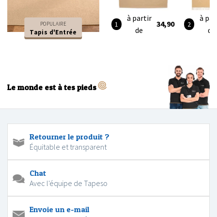
à partir
à par
34,90
POPULAIRE
de
de
Tapis d'Entrée
Le monde est à tes pieds
Retourner le produit ?
Équitable et transparent
Chat
Avec l'équipe de Tapeso
Envoie un e-mail