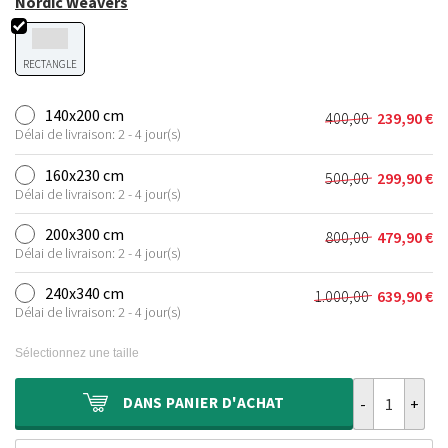
Nordic Weavers
RECTANGLE
140x200 cm
400,00
239,90
€
Le
Le
Délai de livraison: 2 - 4 jour(s)
prix
prix
initial
actuel
160x230 cm
500,00
299,90
€
Le
Le
était :
est :
Délai de livraison: 2 - 4 jour(s)
prix
prix
400,00 €.
239,90 €.
initial
actuel
200x300 cm
800,00
479,90
€
Le
Le
était :
est :
Délai de livraison: 2 - 4 jour(s)
prix
prix
500,00 €.
299,90 €.
initial
actuel
240x340 cm
1.000,00
639,90
€
Le
Le
était :
est :
Délai de livraison: 2 - 4 jour(s)
prix
prix
800,00 €.
479,90 €.
initial
actuel
Sélectionnez une taille
était :
est :
1.000,00 €.
639,90 €.
quantité de Ta
DANS
PANIER D'ACHAT