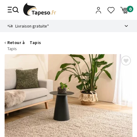
Passer
au
contenu
8.6
Livraison gratuite*
Retour à
Tapis
Tapis