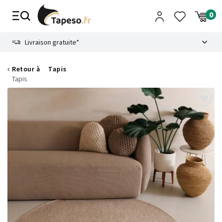
Passer
au
contenu
8.6
Livraison gratuite*
Retour à
Tapis
Tapis