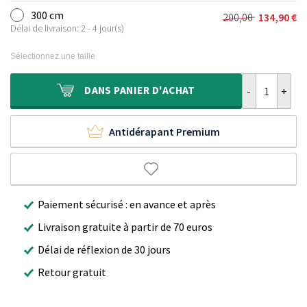
initial
actuel
300 cm
200,00
134,90
€
Le
Le
était :
est :
Délai de livraison: 2 - 4 jour(s)
prix
prix
150,00 €.
99,90 €.
initial
actuel
Sélectionnez une taille
était :
est :
200,00 €.
134,90 €.
quantité de Ta
DANS
PANIER D'ACHAT
Antidérapant Premium
Paiement sécurisé : en avance et après
Livraison gratuite à partir de 70 euros
Délai de réflexion de 30 jours
Retour gratuit