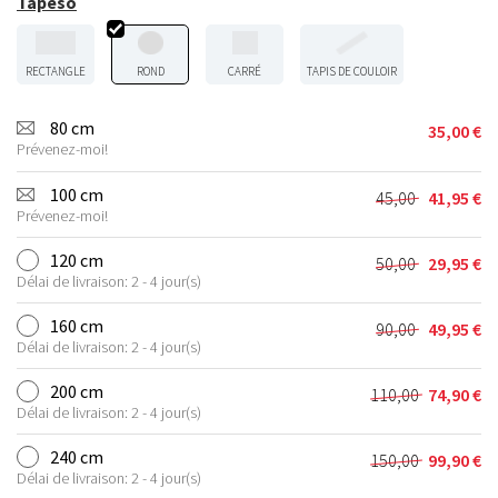
Tapeso
RECTANGLE
ROND
CARRÉ
TAPIS DE COULOIR
80 cm
35,00
€
Prévenez-moi!
100 cm
45,00
41,95
€
Le
Le
Prévenez-moi!
prix
prix
initial
actuel
120 cm
50,00
29,95
€
Le
Le
était :
est :
Délai de livraison: 2 - 4 jour(s)
prix
prix
45,00 €.
41,95 €.
initial
actuel
160 cm
90,00
49,95
€
Le
Le
était :
est :
Délai de livraison: 2 - 4 jour(s)
prix
prix
50,00 €.
29,95 €.
initial
actuel
200 cm
110,00
74,90
€
Le
Le
était :
est :
Délai de livraison: 2 - 4 jour(s)
prix
prix
90,00 €.
49,95 €.
initial
actuel
240 cm
150,00
99,90
€
Le
Le
était :
est :
Délai de livraison: 2 - 4 jour(s)
prix
prix
110,00 €.
74,90 €.