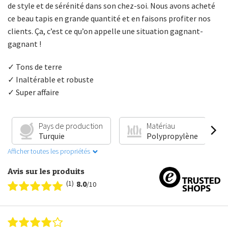
de style et de sérénité dans son chez-soi. Nous avons acheté
ce beau tapis en grande quantité et en faisons profiter nos
Reçois 5 € de réduction
clients. Ça, c’est ce qu’on appelle une situation gagnant-
sur ton premier achat !
gagnant !
✓ Tons de terre
Inscris-toi et sois le premier à découvrir les
✓ Inaltérable et robuste
nouvelles collections et les offres exclusives.
✓ Super affaire
Email
Pays de production
Matériau
Turquie
Polypropylène
Je profite de ma réduction →
Afficher toutes les propriétés
350.000+ peronnes
t'ont
déjà rejoint
Avis sur les produits
(1)
8.0
/10