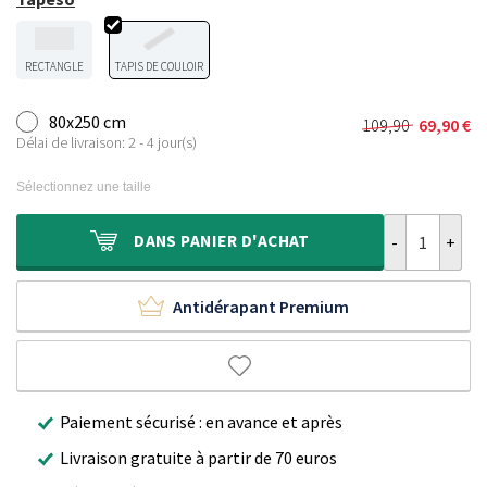
RECTANGLE
TAPIS DE COULOIR
80x250 cm
109,90
69,90
€
Le
Le
Délai de livraison: 2 - 4 jour(s)
prix
prix
initial
actuel
Sélectionnez une taille
était :
est :
109,90 €.
69,90 €.
quantité de T
DANS
PANIER D'ACHAT
Antidérapant Premium
Paiement sécurisé : en avance et après
Livraison gratuite à partir de 70 euros