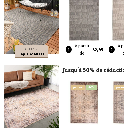
à partir
à par
32,95
POPULAIRE
de
de
Tapis robuste
Jusqu'à 50% de réductio
promo
-40%
promo