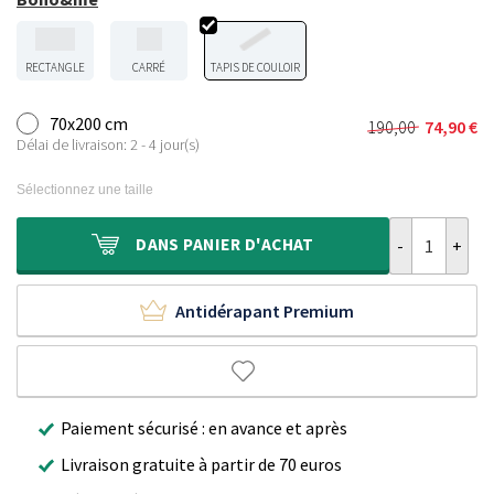
RECTANGLE
CARRÉ
TAPIS DE COULOIR
70x200 cm
190,00
74,90
€
Le
Le
Délai de livraison: 2 - 4 jour(s)
prix
prix
initial
actuel
Sélectionnez une taille
était :
est :
190,00 €.
74,90 €.
quantité de Ta
DANS
PANIER D'ACHAT
Antidérapant Premium
Paiement sécurisé : en avance et après
Livraison gratuite à partir de 70 euros