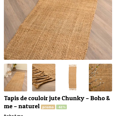
Tapis de couloir jute Chunky – Boho &
me – naturel
promo
-61%
Boho&me