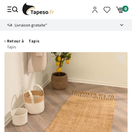
Passer
au
contenu
8.6
Livraison gratuite*
Retour à
Tapis
Tapis