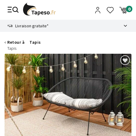
Passer
au
contenu
8.6
Livraison gratuite*
Retour à
Tapis
Tapis