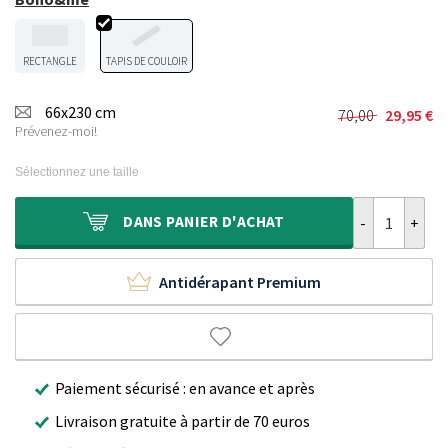
RECTANGLE
TAPIS DE COULOIR
66x230 cm
70,00
29,95
€
Le
Le
Prévenez-moi!
prix
prix
initial
actuel
Sélectionnez une taille
était :
est :
70,00 €.
29,95 €.
quantité de Ta
DANS
PANIER D'ACHAT
Antidérapant Premium
Paiement sécurisé : en avance et après
Livraison gratuite à partir de 70 euros