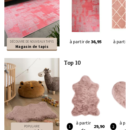
à partir de
36,95
à partir
DÉCOUVRE DE NOUVEAUX TAPIS
Magasin de tapis
Top 10
à partir
à par
29,90
POPULAIRE
de
de