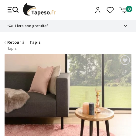
Passer
au
contenu
8.6
Livraison gratuite*
Retour à
Tapis
Tapis