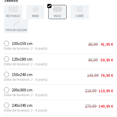
RECTANGLE
ROND
OVALE
CARRÉ
TAPIS DE COULOIR
100x150 cm
80,00
41,95
€
Le
Le
Délai de livraison: 2 - 4 jour(s)
prix
prix
initial
actuel
120x180 cm
95,00
50,95
€
Le
Le
était :
est :
Délai de livraison: 2 - 4 jour(s)
prix
prix
80,00 €.
41,95 €.
initial
actuel
150x240 cm
145,00
76,95
€
Le
Le
était :
est :
Délai de livraison: 2 - 4 jour(s)
prix
prix
95,00 €.
50,95 €.
initial
actuel
200x300 cm
210,00
110,95
€
Le
Le
était :
est :
Délai de livraison: 2 - 4 jour(s)
prix
prix
145,00 €.
76,95 €.
initial
actuel
240x340 cm
270,00
140,95
€
Le
Le
était :
est :
Délai de livraison: 2 - 4 jour(s)
prix
prix
210,00 €.
110,95 €.