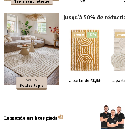
Tapis synthétique
Jusqu'à 50% de réductio
promo
-33%
promo
à partir de
43,95
à partir
SOLDES
Soldes tapis
Le monde est à tes pieds