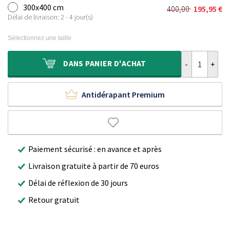
initial
actuel
300x400 cm
400,00
195,95
€
Le
Le
était :
est :
Délai de livraison: 2 - 4 jour(s)
prix
prix
270,00 €.
140,95 €.
initial
actuel
Sélectionnez une taille
était :
est :
400,00 €.
195,95 €.
quantité de Ta
DANS
PANIER D'ACHAT
Antidérapant Premium
Paiement sécurisé : en avance et après
Livraison gratuite à partir de 70 euros
Délai de réflexion de 30 jours
Retour gratuit