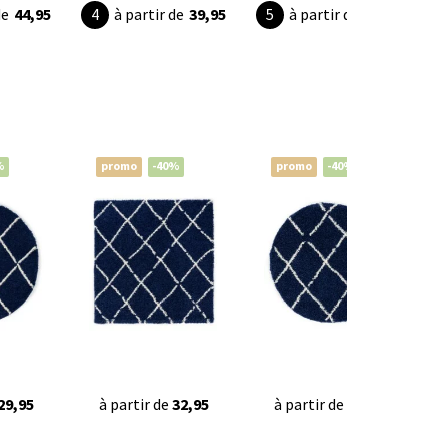
de
44,95
à partir de
39,95
à partir de
32,95
%
promo
-40%
promo
-40%
29,95
à partir de
32,95
à partir de
27,95