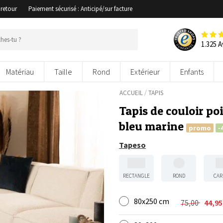
 retour
Paiement sécurisé : Anticipé/sur facture
1.325 A
Matériau
Taille
Rond
Extérieur
Enfants
/
ACCUEIL
TAPIS
Tapis de couloir po
bleu marine
promo
-
Tapeso
RECTANGLE
ROND
CAR
80x250 cm
75,00
44,9
Le
Le
prix
prix