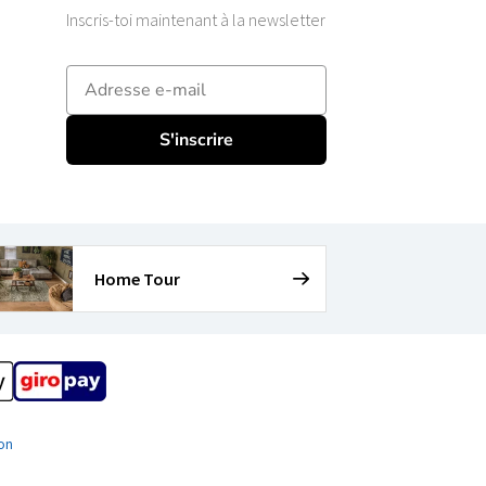
Inscris-toi maintenant à la newsletter
E-mailadres
S'inscrire
Home Tour
ion