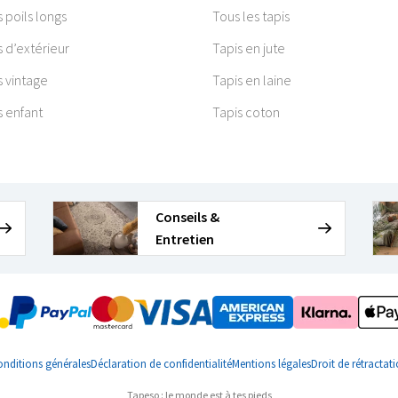
s poils longs
Tous les tapis
s d’extérieur
Tapis en jute
s vintage
Tapis en laine
s enfant
Tapis coton
Conseils &
Entretien
nditions générales
Déclaration de confidentialité
Mentions légales
Droit de rétractat
Tapeso : le monde est à tes pieds