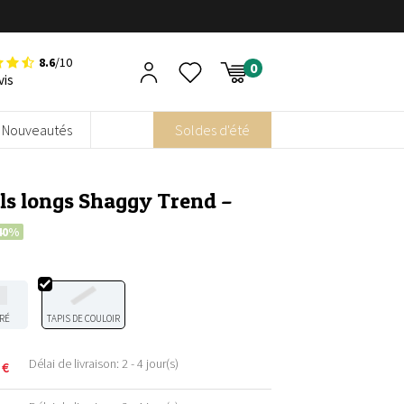
8.6
/10
vis
Nouveautés
Soldes d'été
ils longs Shaggy Trend –
40%
RÉ
TAPIS DE COULOIR
Délai de livraison: 2 - 4 jour(s)
5
€