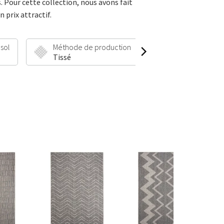
s. Pour cette collection, nous avons fait
 prix attractif.
 sol
Méthode de production
Hauteur et poid
Tissé
30 mm | 1900 