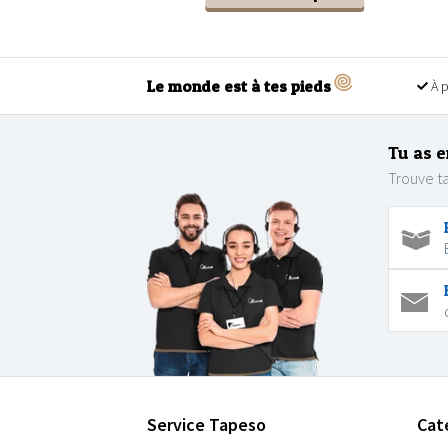
Le monde est à tes pieds
À p
Tu as e
Trouve ta
Service Tapeso
Cat