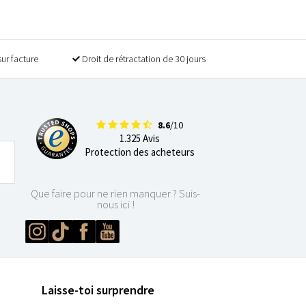
sur facture
Droit de rétractation de 30 jours
8.6
/10
1.325 Avis
Protection des acheteurs
Que faire pour ne rien manquer ? Suis-
nous ici !
Laisse-toi surprendre