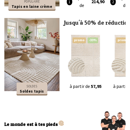
214,90
POPULAIRE
de
de
Tapis en laine crème
Jusqu'à 50% de réductio
promo
-33%
promo
à partir de
57,95
à partir
SOLDES
Soldes tapis
Le monde est à tes pieds