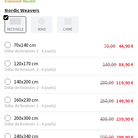
Nordic Weavers
RECTANGLE
ROND
CARRÉ
70x140 cm
70,00
44,90
€
Le
Le
Délai de livraison: 2 - 4 jour(s)
prix
prix
initial
actuel
120x170 cm
140,00
84,90
€
Le
Le
était :
est :
Délai de livraison: 2 - 4 jour(s)
prix
prix
70,00 €.
44,90 €.
initial
actuel
140x200 cm
200,00
119,90
€
Le
Le
était :
est :
Délai de livraison: 2 - 4 jour(s)
prix
prix
140,00 €.
84,90 €.
initial
actuel
160x230 cm
250,00
149,90
€
Le
Le
était :
est :
Délai de livraison: 2 - 4 jour(s)
prix
prix
200,00 €.
119,90 €.
initial
actuel
200x300 cm
400,00
239,90
€
Le
Le
était :
est :
Délai de livraison: 2 - 4 jour(s)
prix
prix
250,00 €.
149,90 €.
initial
actuel
240x340 cm
500,00
299,90
€