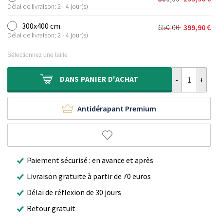
Le
Le
était :
est :
Délai de livraison: 2 - 4 jour(s)
prix
prix
400,00 €.
239,90 €.
initial
actuel
300x400 cm
650,00
399,90
€
Le
Le
était :
est :
Délai de livraison: 2 - 4 jour(s)
prix
prix
500,00 €.
299,90 €.
initial
actuel
Sélectionnez une taille
était :
est :
650,00 €.
399,90 €.
quantité de Ta
DANS
PANIER D'ACHAT
Antidérapant Premium
Paiement sécurisé : en avance et après
Livraison gratuite à partir de 70 euros
Délai de réflexion de 30 jours
Retour gratuit