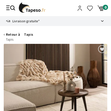
Passer
au
contenu
8.6
Livraison gratuite*
Retour à
Tapis
Tapis