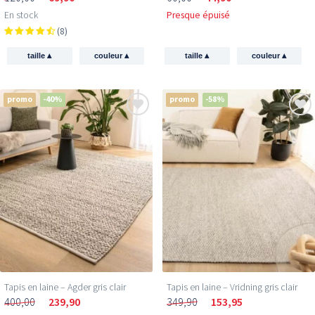
En stock
Presque épuisé
(8)
▴
▴
▴
▴
taille
couleur
taille
couleur
promo
-40%
promo
-58%
Tapis en laine – Agder gris clair
Tapis en laine – Vridning gris clair
400,00
239,90
349,90
153,95