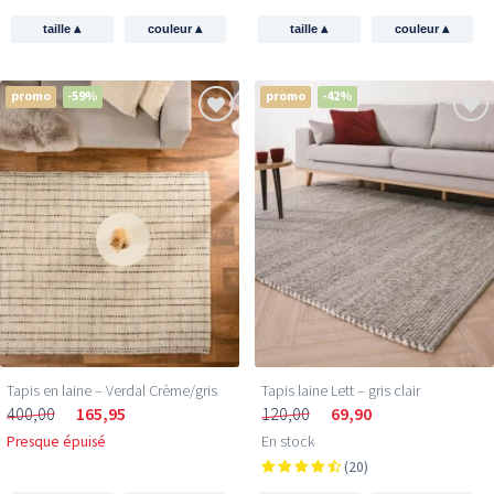
▴
▴
▴
▴
taille
couleur
taille
couleur
promo
-59%
promo
-42%
Tapis en laine – Verdal Crème/gris
Tapis laine Lett – gris clair
400,00
165,95
120,00
69,90
Presque épuisé
En stock
(20)