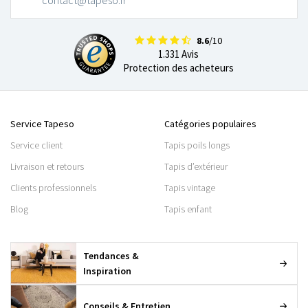
contact@tapeso.fr
8.6
/10
1.331 Avis
Protection des acheteurs
Service Tapeso
Catégories populaires
Service client
Tapis poils longs
Livraison et retours
Tapis d’extérieur
Clients professionnels
Tapis vintage
Blog
Tapis enfant
Tendances &
Inspiration
Conseils & Entretien