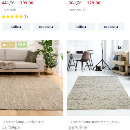
449,90
309,90
200,00
129,90
En stock
Best-seller
(1)
▴
▴
▴
▴
taille
couleur
taille
couleur
promo
-38%
Tapis en laine – Odda gris
Tapis en laine tissé main Veve –
clair/taupe
gris/Crème