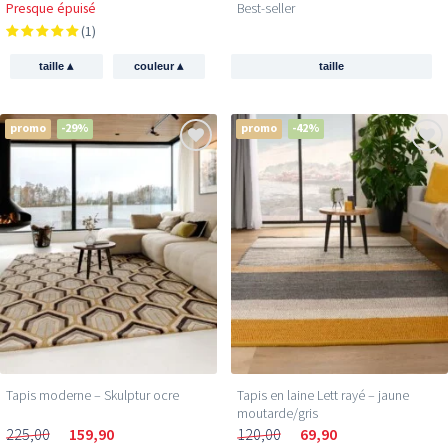
Presque épuisé
Best-seller
(1)
▴
▴
taille
couleur
taille
promo
-29%
promo
-42%
Tapis moderne – Skulptur ocre
Tapis en laine Lett rayé – jaune
moutarde/gris
225,00
159,90
120,00
69,90