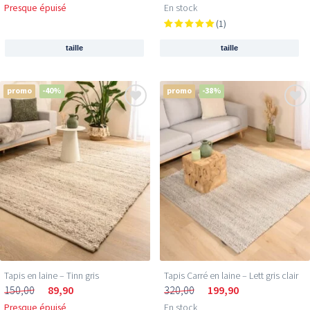
Presque épuisé
En stock
(1)
taille
taille
promo
-40%
promo
-38%
Tapis en laine – Tinn gris
Tapis Carré en laine – Lett gris clair
150,00
89,90
320,00
199,90
Presque épuisé
En stock