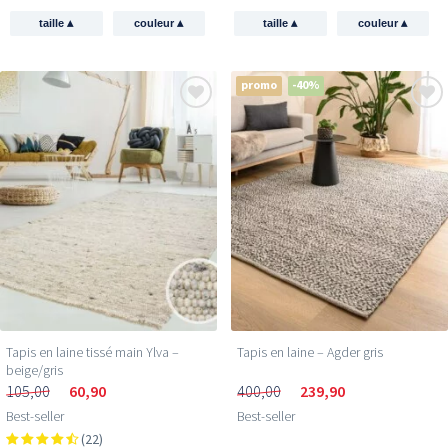
▴
▴
▴
▴
taille
couleur
taille
couleur
promo
-40%
Tapis en laine tissé main Ylva –
Tapis en laine – Agder gris
beige/gris
105,00
60,90
400,00
239,90
Best-seller
Best-seller
(22)