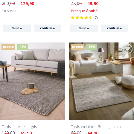
200,00
129,90
78,00
49,90
En stock
Presque épuisé
(7)
▴
▴
▴
▴
taille
couleur
taille
couleur
promo
-42%
promo
-33%
Tapis laine Lett – gris
Tapis en laine – Bokn gris clair
120,00
69,90
60,00
44,90