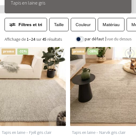
Tapis en laine gris
Filtres et tri
Taille
Couleur
Matériau
Mo
par défaut
vue du dessus
Affichage de
1–24
sur
45
résultats
promo
-31%
promo
-38%
Tapis en laine – Fjell gris clair
Tapis en laine – Narvik gris clair