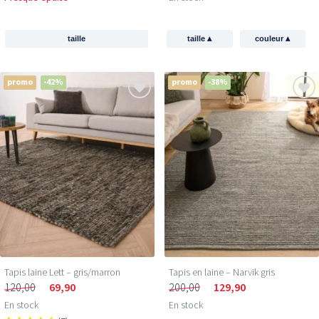
▴
▴
taille
taille
couleur
promo
-42%
promo
-38%
Tapis laine Lett – gris/marron
Tapis en laine – Narvik gris
120,00
69,90
200,00
129,90
En stock
En stock