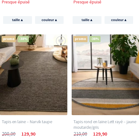
Presque épuisé
Presque épuisé
▴
▴
▴
▴
taille
couleur
taille
couleur
promo
-38%
promo
-38%
Tapis en laine – Narvik taupe
Tapis rond en laine Lett rayé – jaune
moutarde/gris
200,00
129,90
210,00
129,90