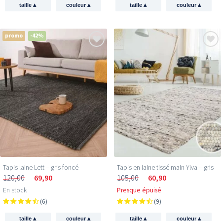
▴
▴
▴
▴
taille
couleur
taille
couleur
promo
-42%
Tapis laine Lett – gris foncé
Tapis en laine tissé main Ylva – gris
120,00
69,90
105,00
60,90
En stock
Presque épuisé
(6)
(9)
▴
▴
▴
▴
taille
couleur
taille
couleur