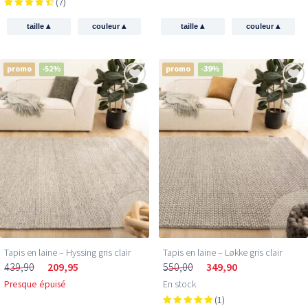
(7)
▴
▴
▴
▴
taille
couleur
taille
couleur
promo
-52%
promo
-39%
Tapis en laine – Hyssing gris clair
Tapis en laine – Løkke gris clair
439,90
209,95
550,00
349,90
Presque épuisé
En stock
(1)