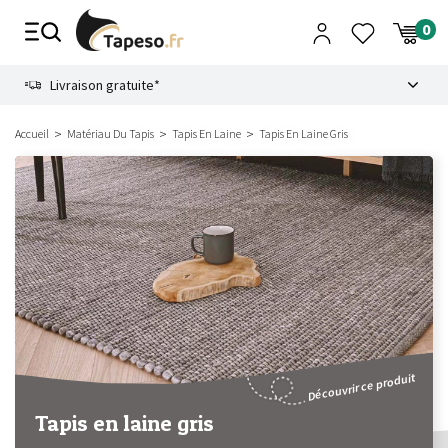
Passer
au
contenu
8.6
Livraison gratuite*
Accueil
Matériau Du Tapis
Tapis En Laine
Tapis En Laine Gris
Découvrir ce produit
Tapis en laine gris