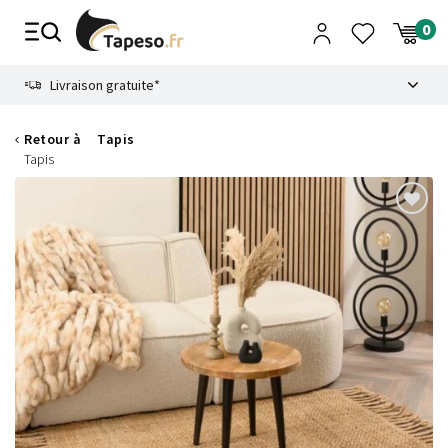
Passer
au
contenu
8.6
Livraison gratuite*
Retour à
Tapis
Tapis