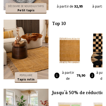
à partir de
32,95
à partir
DÉCOUVRE DE NOUVEAUX TAPIS
Petit tapis
Top 10
à partir
à part
79,90
POPULAIRE
de
de
Tapis rotin
Jusqu'à 50% de réductio