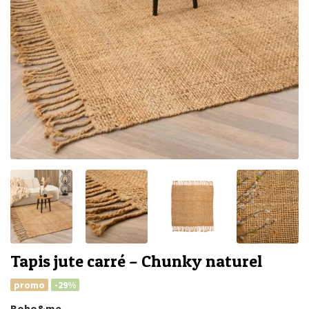
Tapis jute​ carré – Chunky naturel
promo
-29%
Boho&me