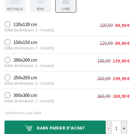
RECTANGLE
ROND
CARRÉ
120x120 cm
100,00
69,90
€
Le
Le
Délai de livraison: 2 - 4 jour(s)
prix
prix
initial
actuel
150x150 cm
120,00
89,90
€
Le
Le
était :
est :
Délai de livraison: 2 - 4 jour(s)
prix
prix
100,00 €.
69,90 €.
initial
actuel
200x200 cm
190,00
139,90
€
Le
Le
était :
est :
Délai de livraison: 2 - 4 jour(s)
prix
prix
120,00 €.
89,90 €.
initial
actuel
250x250 cm
260,00
199,90
€
Le
Le
était :
est :
Délai de livraison: 2 - 4 jour(s)
prix
prix
190,00 €.
139,90 €.
initial
actuel
300x300 cm
360,00
269,90
€
Le
Le
était :
est :
Délai de livraison: 2 - 4 jour(s)
prix
prix
260,00 €.
199,90 €.
initial
actuel
Sélectionnez une taille
était :
est :
360,00 €.
269,90 €.
quantité de Ta
DANS
PANIER D'ACHAT