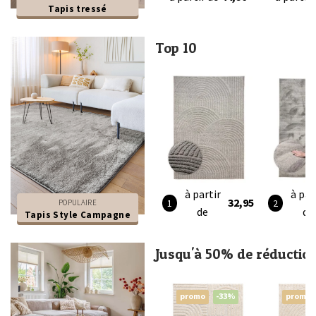
Tapis tressé
Top 10
à partir
à par
32,95
POPULAIRE
de
de
Tapis Style Campagne
Jusqu'à 50% de réductio
promo
-33%
promo