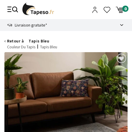
Passer
au
contenu
8.6
Livraison gratuite*
Retour à
Tapis Bleu
Couleur Du Tapis
Tapis Bleu