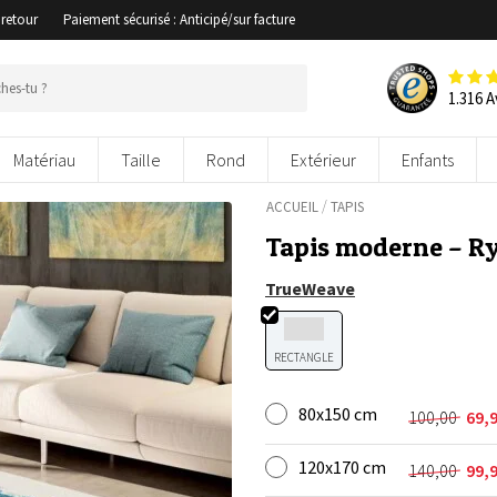
 retour
Paiement sécurisé : Anticipé/sur facture
1.316 A
Matériau
Taille
Rond
Extérieur
Enfants
/
ACCUEIL
TAPIS
Tapis moderne – R
TrueWeave
RECTANGLE
80x150 cm
100,00
69,
Le
Le
prix
prix
120x170 cm
initial
actuel
140,00
99,
Le
Le