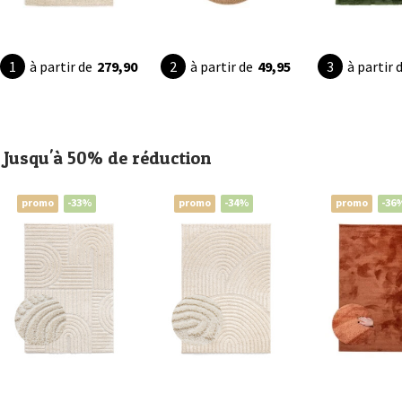
à partir de
279,90
à partir de
49,95
à partir 
Jusqu'à 50% de réduction
promo
-33%
promo
-34%
promo
-36