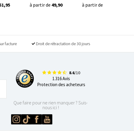
51,95
à partir de
49,90
à partir de
49,90
sur facture
Droit de rétractation de 30 jours
8.6
/10
1.316 Avis
Protection des acheteurs
Que faire pour ne rien manquer ? Suis-
nous ici !