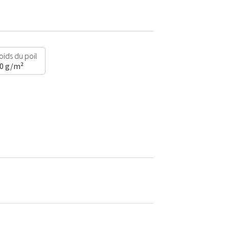
oids du poil
50 g/m²