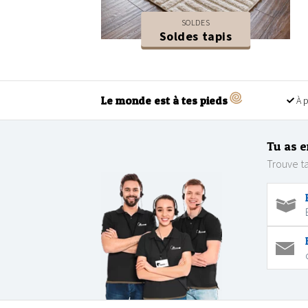
SOLDES
Soldes tapis
Le monde est à tes pieds
À p
Tu as e
Trouve ta