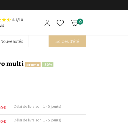
8.6
/10
vis
Nouveautés
Soldes d'été
yo multi
promo
-30%
Délai de livraison: 1 - 5 jour(s)
90
€
Délai de livraison: 1 - 5 jour(s)
90
€