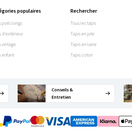
égories populaires
Rechercher
s poils longs
Tous les tapis
s d’extérieur
Tapis en jute
s vintage
Tapis en laine
s enfant
Tapis coton
Conseils &
Entretien