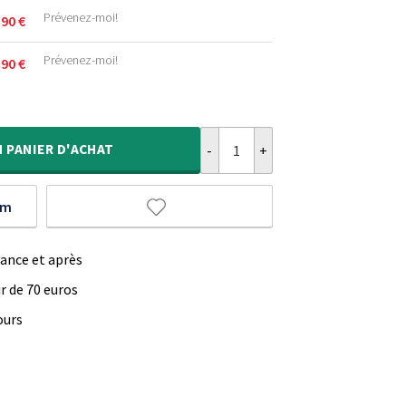
.
Prévenez-moi!
,90
€
.
Prévenez-moi!
,90
€
.
.
quantité de Tapis moderne - Ryo 
.
.
N
PANIER D'ACHAT
um
vance et après
ir de 70 euros
ours