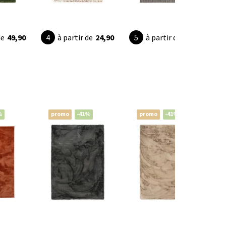
de
49,90
à partir de
24,90
à partir de
32,95
%
promo
-41%
promo
-41%