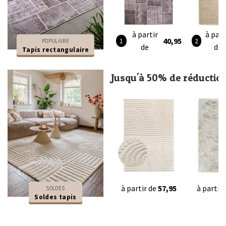
à partir
à part
40,95
POPULAIRE
de
de
Tapis rectangulaire
Jusqu'à 50% de réductio
à partir de
57,95
à partir
SOLDES
Soldes tapis