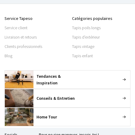
Service Tapeso
Catégories populaires
Service client
Tapis poils longs
Livraison et retours
Tapis d’extérieur
Clients professionnels
Tapis vintage
Blog
Tapis enfant
Tendances &
Inspiration
Conseils & Entretien
Home Tour
Socials
Pour ne rien manquer, inscris-toi !