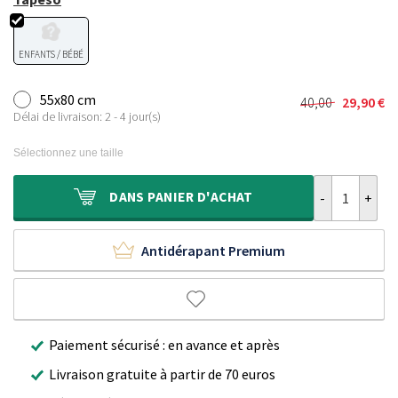
ENFANTS / BÉBÉ
55x80 cm
40,00
29,90
€
Le
Le
Délai de livraison: 2 - 4 jour(s)
prix
prix
initial
actuel
Sélectionnez une taille
était :
est :
40,00 €.
29,90 €.
quantité de Ta
DANS
PANIER D'ACHAT
Antidérapant Premium
Paiement sécurisé : en avance et après
Livraison gratuite à partir de 70 euros