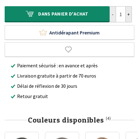
était :
est :
230,00 €.
164,90 €.
quantité de T
DANS
PANIER D'ACHAT
Antidérapant Premium
Paiement sécurisé : en avance et après
Livraison gratuite à partir de 70 euros
Délai de réflexion de 30 jours
Retour gratuit
Couleurs disponibles
(4)