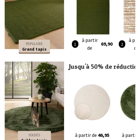
à partir
à par
69,90
POPULAIRE
de
de
Grand tapis
Jusqu'à 50% de réductio
à partir de
46,95
à partir
SOLDES