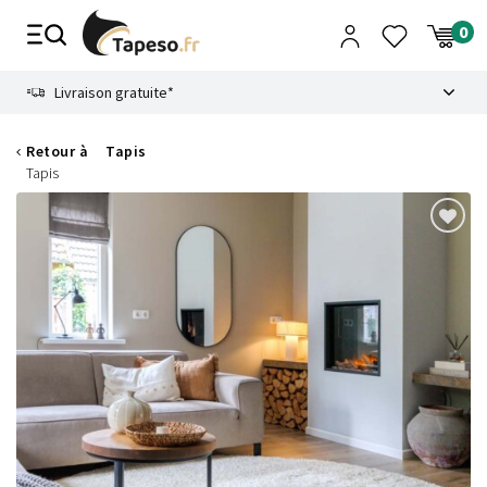
Passer
au
contenu
8.6
Livraison gratuite*
Retour à
Tapis
Tapis