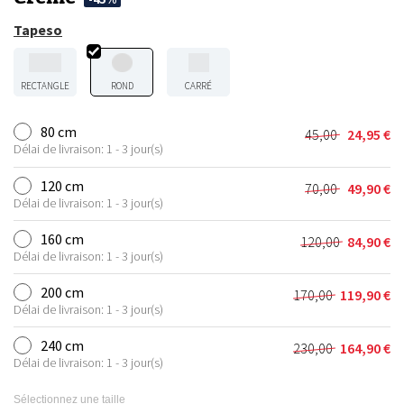
Tapeso
RECTANGLE
ROND
CARRÉ
80 cm
45,00
24,95
€
Le
Le
Délai de livraison: 1 - 3 jour(s)
prix
prix
initial
actuel
120 cm
70,00
49,90
€
Le
Le
était :
est :
Délai de livraison: 1 - 3 jour(s)
prix
prix
45,00 €.
24,95 €.
initial
actuel
160 cm
120,00
84,90
€
Le
Le
était :
est :
Délai de livraison: 1 - 3 jour(s)
prix
prix
70,00 €.
49,90 €.
initial
actuel
200 cm
170,00
119,90
€
Le
Le
était :
est :
Délai de livraison: 1 - 3 jour(s)
prix
prix
120,00 €.
84,90 €.
initial
actuel
240 cm
230,00
164,90
€
Le
Le
était :
est :
Délai de livraison: 1 - 3 jour(s)
prix
prix
170,00 €.
119,90 €.
initial
actuel
Sélectionnez une taille