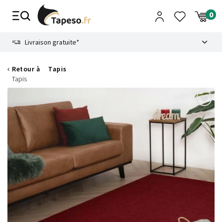
Passer
au
contenu
8.6
Livraison gratuite*
Retour à
Tapis
Tapis