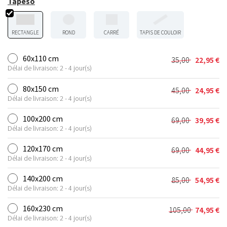
Tapeso
RECTANGLE
ROND
CARRÉ
TAPIS DE COULOIR
60x110 cm
35,00
22,95
€
Le
Le
Délai de livraison: 2 - 4 jour(s)
prix
prix
initial
actuel
80x150 cm
45,00
24,95
€
Le
Le
était :
est :
Délai de livraison: 2 - 4 jour(s)
prix
prix
35,00 €.
22,95 €.
initial
actuel
100x200 cm
69,00
39,95
€
Le
Le
était :
est :
Délai de livraison: 2 - 4 jour(s)
prix
prix
45,00 €.
24,95 €.
initial
actuel
120x170 cm
69,00
44,95
€
Le
Le
était :
est :
Délai de livraison: 2 - 4 jour(s)
prix
prix
69,00 €.
39,95 €.
initial
actuel
140x200 cm
85,00
54,95
€
Le
Le
était :
est :
Délai de livraison: 2 - 4 jour(s)
prix
prix
69,00 €.
44,95 €.
initial
actuel
160x230 cm
105,00
74,95
€
Le
Le
était :
est :
Délai de livraison: 2 - 4 jour(s)
prix
prix
85,00 €.
54,95 €.