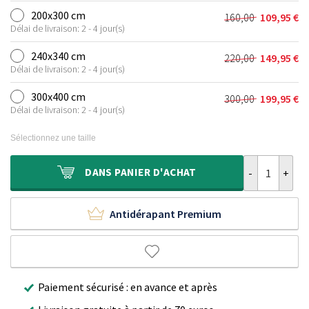
initial
actuel
200x300 cm
160,00
109,95
€
Le
Le
était :
est :
Délai de livraison: 2 - 4 jour(s)
prix
prix
105,00 €.
74,95 €.
initial
actuel
240x340 cm
220,00
149,95
€
Le
Le
était :
est :
Délai de livraison: 2 - 4 jour(s)
prix
prix
160,00 €.
109,95 €.
initial
actuel
300x400 cm
300,00
199,95
€
Le
Le
était :
est :
Délai de livraison: 2 - 4 jour(s)
prix
prix
220,00 €.
149,95 €.
initial
actuel
Sélectionnez une taille
était :
est :
300,00 €.
199,95 €.
quantité de Ta
DANS
PANIER D'ACHAT
Antidérapant Premium
Paiement sécurisé : en avance et après