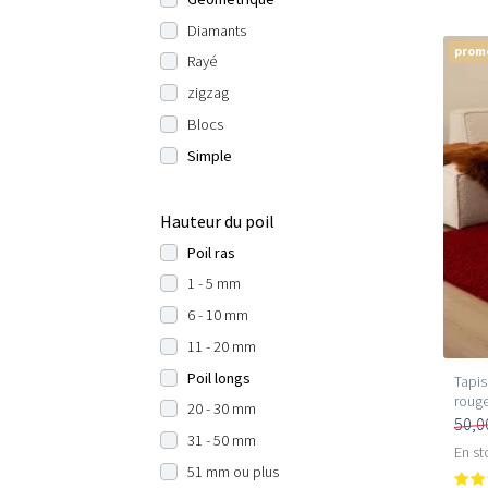
Diamants
prom
Rayé
zigzag
Blocs
Simple
Hauteur du poil
Poil ras
1 - 5 mm
6 - 10 mm
11 - 20 mm
Poil longs
Tapis
roug
20 - 30 mm
50,0
31 - 50 mm
En st
51 mm ou plus