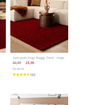
Prix les plus bas (m²)
Prix les plus élevés (m²)
Tapis poils longs Shaggy Trend – rouge
40,00
23,95
En stock
(42)