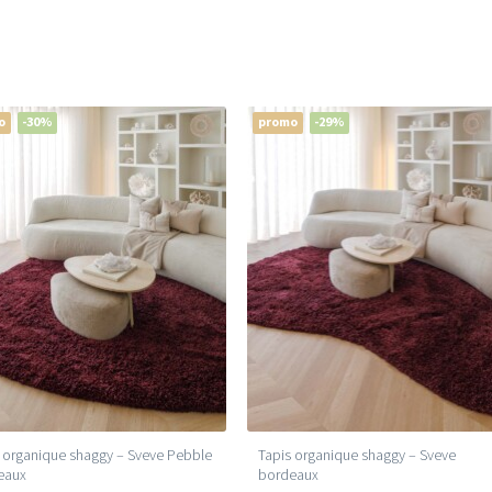
o
-30%
promo
-29%
 organique shaggy – Sveve Pebble
Tapis organique shaggy – Sveve
eaux
bordeaux