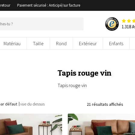
 retour
Paiement sécurisé : Anticipé/sur facture
1.318 A
Matériau
Taille
Rond
Extérieur
Enfants
Tapis rouge vin
Tapis rouge vin
par défaut
vue du dessus
21 résultats affichés