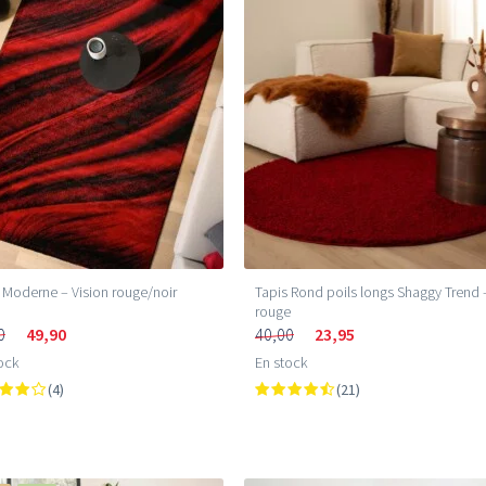
 Moderne – Vision rouge/noir
Tapis Rond poils longs Shaggy Trend 
rouge
0
49,90
40,00
23,95
ock
En stock
(4)
(21)