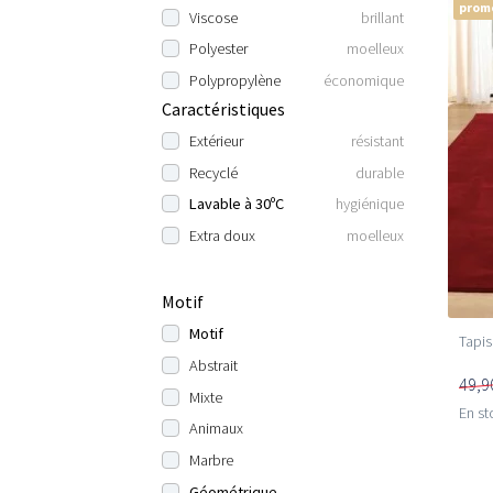
prom
Viscose
brillant
Polyester
moelleux
Polypropylène
économique
Caractéristiques
Extérieur
résistant
Recyclé
durable
Lavable à 30ºC
hygiénique
Extra doux
moelleux
Motif
Motif
Tapis
Abstrait
49,9
Mixte
En st
Animaux
Marbre
Géométrique