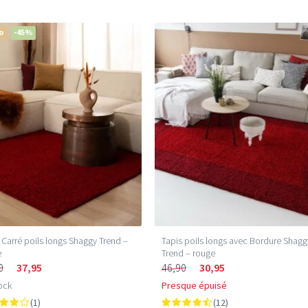
o
-45%
 Carré poils longs Shaggy Trend –
Tapis poils longs avec Bordure Shagg
e
Trend – rouge
0
37,95
46,90
30,95
ock
Presque épuisé
(1)
(12)