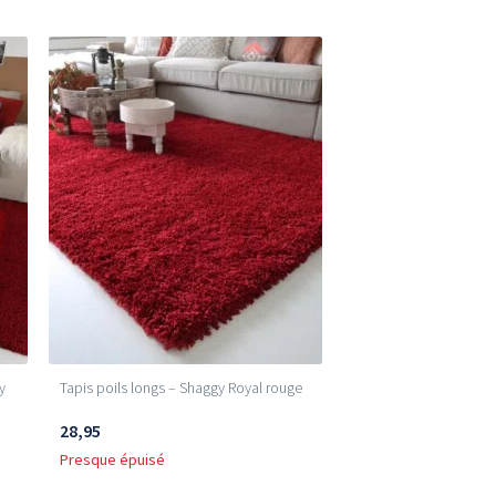
y
Tapis poils longs – Shaggy Royal rouge
28,95
Presque épuisé