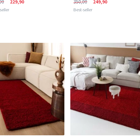
00
229,90
350,00
249,90
seller
Best-seller