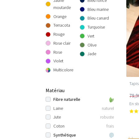
Jaune
Bleu foncé
moutarde
Bleu marine
Orange
Bleu canard
Terracota
Turquoise
Rouge
Vert
Rose clair
Olive
Rose
Jade
Violet
Multicolore
Tapis
Matériau
79,9
Fibre naturelle
En st
Laine
naturel
Jute
robuste
Coton
frais
Synthétique