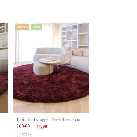
promo
-30%
Tapis rond shaggy – Sveve bordeaux
100,00
74,90
En stock