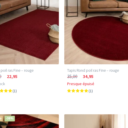
 poil ras Fine – rouge
Tapis Rond poil ras Fine – rouge
0
22,95
35,00
34,95
ock
Presque épuisé
(1)
(1)
o
-38%