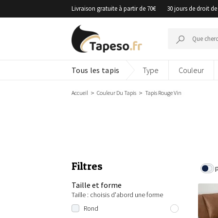
Passer
Livraison gratuite à partir de 70€
30 jours de droit de
au
contenu
Recherche
pour :
Tous les tapis
Type
Couleur
Accueil
Couleur Du Tapis
Tapis Rouge Vin
Filtres
Taille et forme
Taille : choisis d'abord une forme
Rond