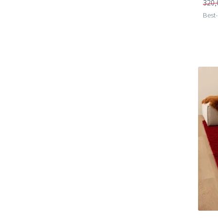
320,
Best-