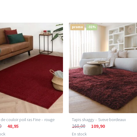
promo
-31%
 de couloir poil ras Fine – rouge
Tapis shaggy – Sveve bordeaux
0
48,95
160,00
109,90
ock
En stock