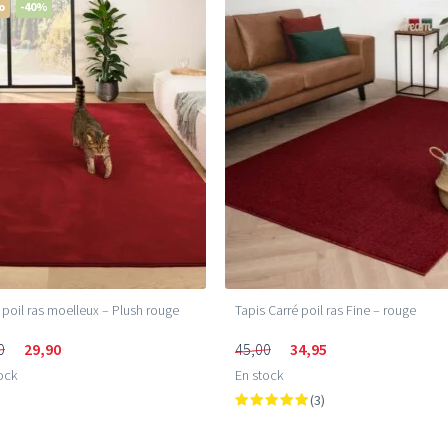
o
-40%
 poil ras moelleux – Plush rouge
Tapis Carré poil ras Fine – rouge
0
29,90
45,00
34,95
ock
En stock
(3)