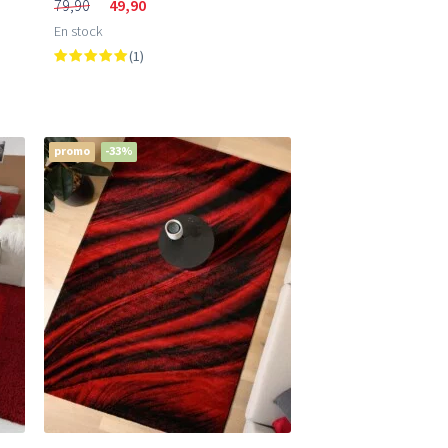
79,90
49,90
En stock
(1)
promo
-33%