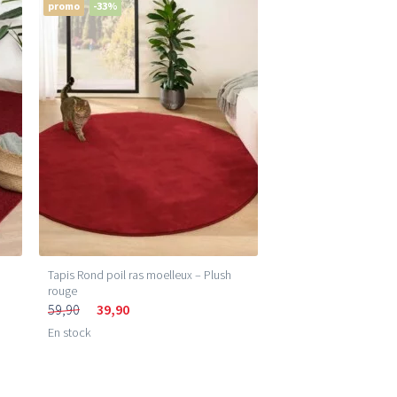
promo
-33%
Tapis Rond poil ras moelleux – Plush
rouge
59,90
39,90
En stock