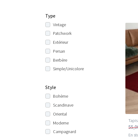
Type
Vintage
Patchwork
Extérieur
Persan
Berbère
Simple/Unicolore
Style
Bohème
Scandinave
Oriental
Tapis
Moderne
55,0
Campagnard
En st