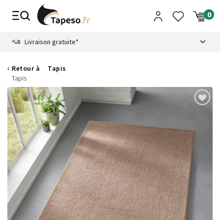
Passer
au
contenu
8.6
Livraison gratuite*
Retour à
Tapis
Tapis