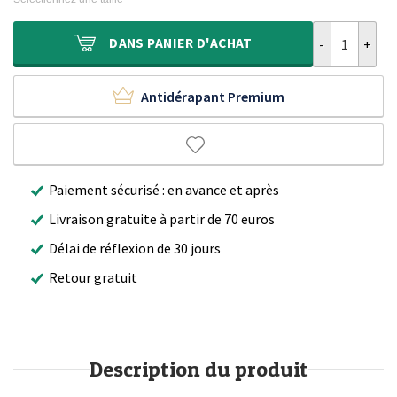
était :
est :
369,90 €.
197,90 €.
quantité de Ta
DANS
PANIER D'ACHAT
Antidérapant Premium
Paiement sécurisé : en avance et après
Livraison gratuite à partir de 70 euros
Délai de réflexion de 30 jours
Retour gratuit
Description du produit