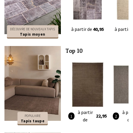
à partir de
40,95
à partir 
DÉCOUVRE DE NOUVEAUX TAPIS
Tapis moyen
Top 10
à partir
à par
22,95
POPULAIRE
de
de
Tapis taupe