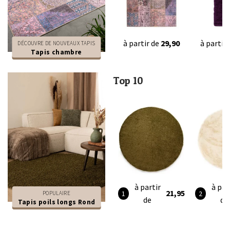
à partir de
29,90
à partir
DÉCOUVRE DE NOUVEAUX TAPIS
Tapis chambre
Top 10
à partir
à par
21,95
POPULAIRE
de
de
Tapis poils longs Rond