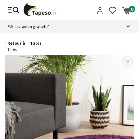
Passer
au
contenu
8.6
Livraison gratuite*
Retour à
Tapis
Tapis