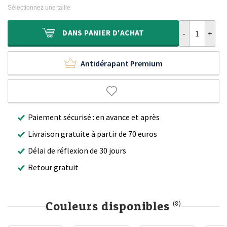
initial
actuel
Sélectionnez une taille
était :
est :
200,00 €.
124,90 €.
quantité de Ta
DANS
PANIER D'ACHAT
Antidérapant Premium
Paiement sécurisé : en avance et après
Livraison gratuite à partir de 70 euros
Délai de réflexion de 30 jours
Retour gratuit
Couleurs disponibles
(8)