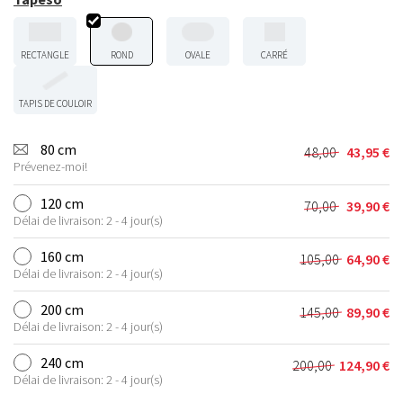
RECTANGLE
ROND
OVALE
CARRÉ
TAPIS DE COULOIR
80 cm
48,00
43,95
€
Le
Le
Prévenez-moi!
prix
prix
initial
actuel
120 cm
70,00
39,90
€
Le
Le
était :
est :
Délai de livraison: 2 - 4 jour(s)
prix
prix
48,00 €.
43,95 €.
initial
actuel
160 cm
105,00
64,90
€
Le
Le
était :
est :
Délai de livraison: 2 - 4 jour(s)
prix
prix
70,00 €.
39,90 €.
initial
actuel
200 cm
145,00
89,90
€
Le
Le
était :
est :
Délai de livraison: 2 - 4 jour(s)
prix
prix
105,00 €.
64,90 €.
initial
actuel
240 cm
200,00
124,90
€
Le
Le
était :
est :
Délai de livraison: 2 - 4 jour(s)
prix
prix
145,00 €.
89,90 €.