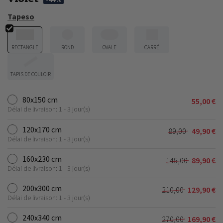
Tapeso
RECTANGLE
ROND
OVALE
CARRÉ
TAPIS DE COULOIR
80x150 cm
55,00
€
Délai de livraison: 1 - 3 jour(s)
120x170 cm
89,00
49,90
€
Le
Le
Délai de livraison: 1 - 3 jour(s)
prix
prix
initial
actuel
160x230 cm
145,00
89,90
€
Le
Le
était :
est :
Délai de livraison: 1 - 3 jour(s)
prix
prix
89,00 €.
49,90 €.
initial
actuel
200x300 cm
210,00
129,90
€
Le
Le
était :
est :
Délai de livraison: 1 - 3 jour(s)
prix
prix
145,00 €.
89,90 €.
initial
actuel
240x340 cm
270,00
169,90
€