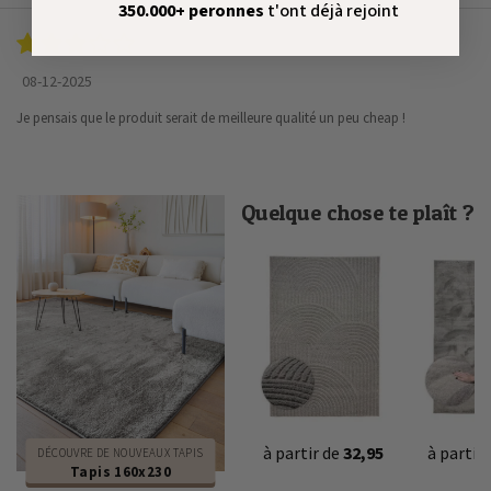
350.000+ peronnes
t'ont
déjà rejoint
08-12-2025
Je pensais que le produit serait de meilleure qualité un peu cheap !
Quelque chose te plaît ?
à partir de
32,95
à partir
DÉCOUVRE DE NOUVEAUX TAPIS
Tapis 160x230