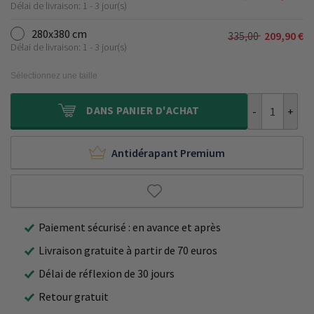
Le
Le
était :
est :
Délai de livraison: 1 - 3 jour(s)
prix
prix
210,00 €.
129,90 €.
initial
actuel
280x380 cm
335,00
209,90
€
Le
Le
était :
est :
Délai de livraison: 1 - 3 jour(s)
prix
prix
270,00 €.
169,90 €.
initial
actuel
Sélectionnez une taille
était :
est :
335,00 €.
209,90 €.
quantité de Ta
DANS
PANIER D'ACHAT
Antidérapant Premium
Paiement sécurisé : en avance et après
Livraison gratuite à partir de 70 euros
Délai de réflexion de 30 jours
Retour gratuit