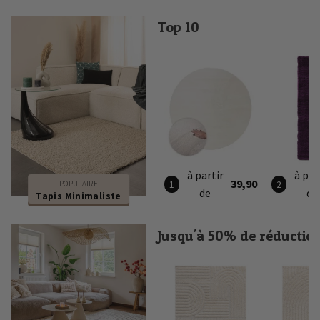
Top 10
à partir
à par
39,90
POPULAIRE
de
de
Tapis Minimaliste
Jusqu'à 50% de réductio