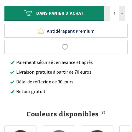
était :
est :
200,00 €.
124,90 €.
quantité de Ta
DANS
PANIER D'ACHAT
Antidérapant Premium
Paiement sécurisé : en avance et après
Livraison gratuite à partir de 70 euros
Délai de réflexion de 30 jours
Retour gratuit
Couleurs disponibles
(8)