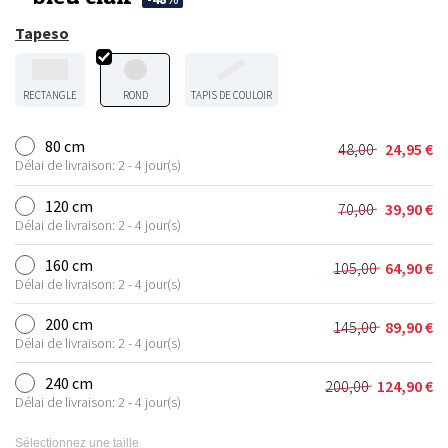
Tapeso
RECTANGLE
ROND
TAPIS DE COULOIR
80 cm
48,00
24,95
€
Le
Le
Délai de livraison: 2 - 4 jour(s)
prix
prix
initial
actuel
120 cm
70,00
39,90
€
Le
Le
était :
est :
Délai de livraison: 2 - 4 jour(s)
prix
prix
48,00 €.
24,95 €.
initial
actuel
160 cm
105,00
64,90
€
Le
Le
était :
est :
Délai de livraison: 2 - 4 jour(s)
prix
prix
70,00 €.
39,90 €.
initial
actuel
200 cm
145,00
89,90
€
Le
Le
était :
est :
Délai de livraison: 2 - 4 jour(s)
prix
prix
105,00 €.
64,90 €.
initial
actuel
240 cm
200,00
124,90
€
Le
Le
était :
est :
Délai de livraison: 2 - 4 jour(s)
prix
prix
145,00 €.
89,90 €.
initial
actuel
Sélectionnez une taille