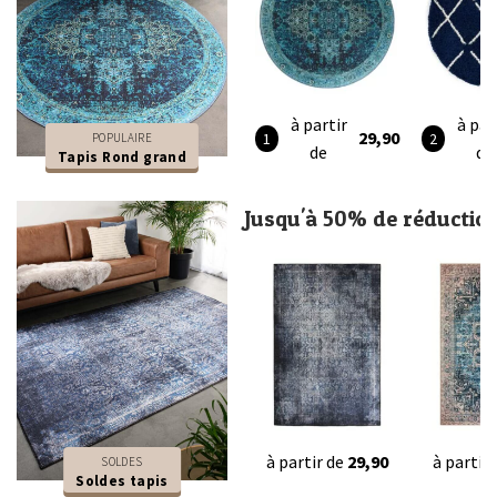
à partir
à par
29,90
POPULAIRE
de
de
Tapis Rond grand
Jusqu'à 50% de réductio
à partir de
29,90
à partir
SOLDES
Soldes tapis