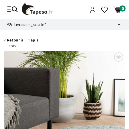
Passer
au
contenu
8.6
Livraison gratuite*
Retour à
Tapis
Tapis