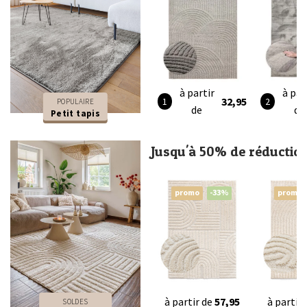
à partir
à par
32,95
POPULAIRE
de
de
Petit tapis
Jusqu'à 50% de réductio
promo
-33%
promo
à partir de
57,95
à partir
SOLDES