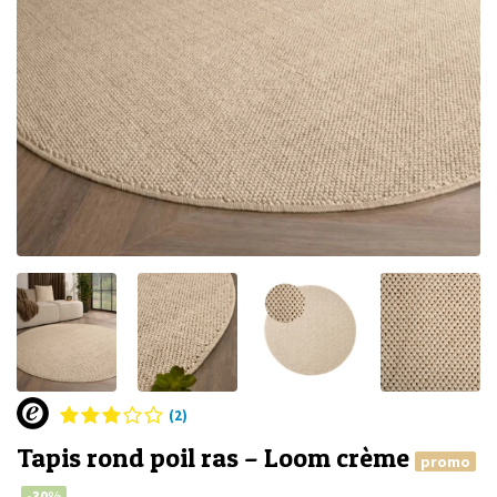
(2)
Tapis rond poil ras – Loom crème
promo
-30%