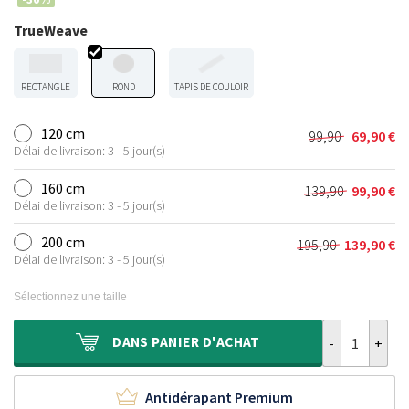
TrueWeave
RECTANGLE
ROND
TAPIS DE COULOIR
120 cm
99,90
69,90
€
Le
Le
Délai de livraison: 3 - 5 jour(s)
prix
prix
initial
actuel
160 cm
139,90
99,90
€
Le
Le
était :
est :
Délai de livraison: 3 - 5 jour(s)
prix
prix
99,90 €.
69,90 €.
initial
actuel
200 cm
195,90
139,90
€
Le
Le
était :
est :
Délai de livraison: 3 - 5 jour(s)
prix
prix
139,90 €.
99,90 €.
initial
actuel
Sélectionnez une taille
était :
est :
195,90 €.
139,90 €.
quantité de Ta
DANS
PANIER D'ACHAT
Antidérapant Premium