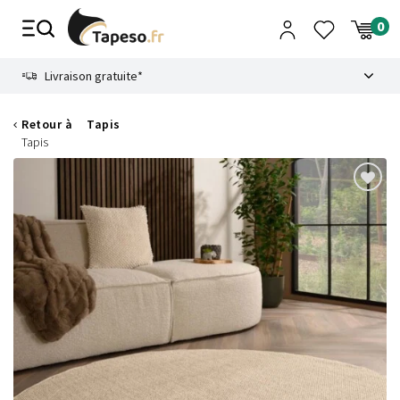
Passer
au
contenu
8.6
Livraison gratuite*
Retour à
Tapis
Tapis