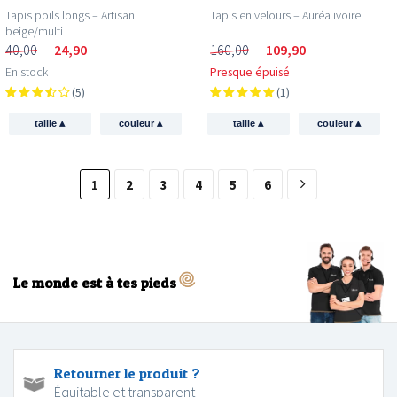
Tapis poils longs – Artisan
Tapis en velours – Auréa ivoire
beige/multi
40,00
24,90
160,00
109,90
En stock
Presque épuisé
(5)
(1)
▴
▴
▴
▴
taille
couleur
taille
couleur
1
2
3
4
5
6
Le monde est à tes pieds
Retourner le produit ?
Équitable et transparent