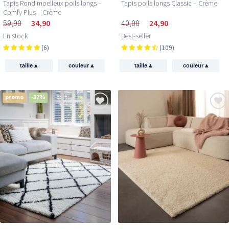
Tapis Rond moelleux poils longs –
Tapis poils longs Classic – Crème
Comfy Plus – Crème
59,90
34,90
40,00
24,90
En stock
Best-seller
(6)
(109)
▴
▴
▴
▴
taille
couleur
taille
couleur
promo
-37%