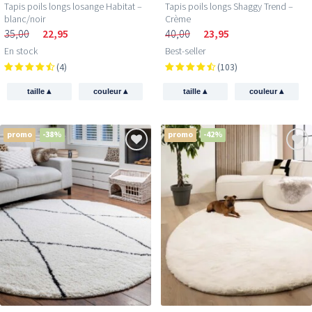
Tapis poils longs losange Habitat –
Tapis poils longs Shaggy Trend –
blanc/noir
Crème
35,00
22,95
40,00
23,95
En stock
Best-seller
(4)
(103)
▴
▴
▴
▴
taille
couleur
taille
couleur
promo
-38%
promo
-42%