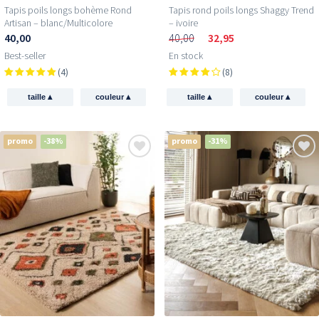
Tapis poils longs bohème Rond
Tapis rond poils longs Shaggy Trend
Artisan – blanc/Multicolore
– ivoire
40,00
40,00
32,95
Best-seller
En stock
(4)
(8)
▴
▴
▴
▴
taille
couleur
taille
couleur
promo
-38%
promo
-31%