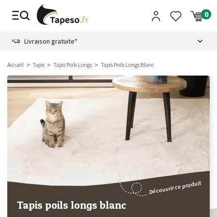
Passer
au
contenu
8.6
Livraison gratuite*
Accueil
Tapis
Tapis Poils Longs
Tapis Poils Longs Blanc
Découvrir ce produit
Tapis poils longs blanc