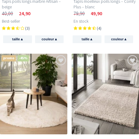
Tapis poils longs marbre Artisan –
Tapis moelleux poils longs – Comfy
beige
Plus – blanc
40,00
24,90
79,90
49,90
Best-seller
En stock
(3)
(4)
▴
▴
▴
▴
taille
couleur
taille
couleur
promo
-45%