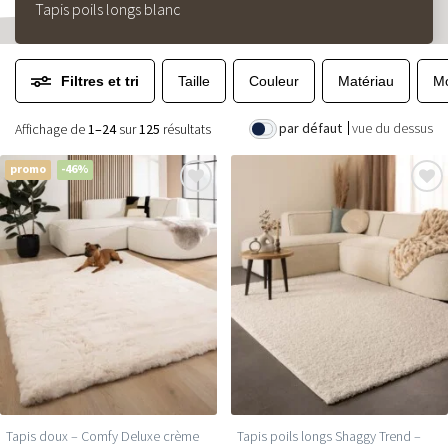
Tapis poils longs blanc
Filtres et tri
Taille
Couleur
Matériau
Mo
par défaut
vue du dessus
Affichage de
1–24
sur
125
résultats
promo
-46%
Tapis doux – Comfy Deluxe crème
Tapis poils longs Shaggy Trend –