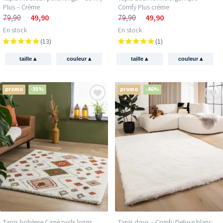
Plus – Crème
Comfy Plus crème
79,90
49,90
79,90
49,90
En stock
En stock
(13)
(1)
▴
▴
▴
▴
taille
couleur
taille
couleur
promo
-35%
promo
-46%
Tapis bohème Carré poils longs
Tapis doux – Comfy Deluxe blanc