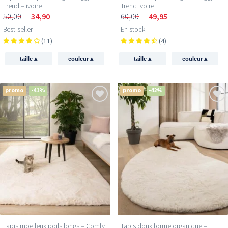
Trend – ivoire
Trend ivoire
50,00
34,90
60,00
49,95
Best-seller
En stock
(11)
(4)
▴
▴
▴
▴
taille
couleur
taille
couleur
promo
-41%
promo
-42%
Tapis moelleux poils longs – Comfy
Tapis doux forme organique –