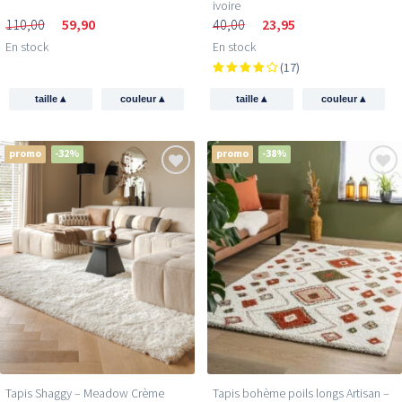
ivoire
110,00
59,90
40,00
23,95
En stock
En stock
(17)
▴
▴
▴
▴
taille
couleur
taille
couleur
promo
-32%
promo
-38%
Tapis Shaggy – Meadow Crème
Tapis bohème poils longs Artisan –