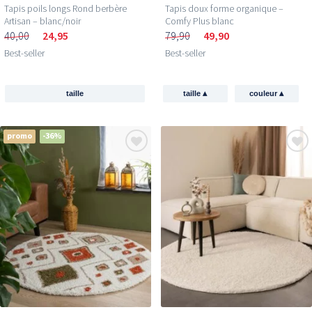
Tapis poils longs Rond berbère
Tapis doux forme organique –
Artisan – blanc/noir
Comfy Plus blanc
40,00
24,95
79,90
49,90
Best-seller
Best-seller
▴
▴
taille
taille
couleur
promo
-36%