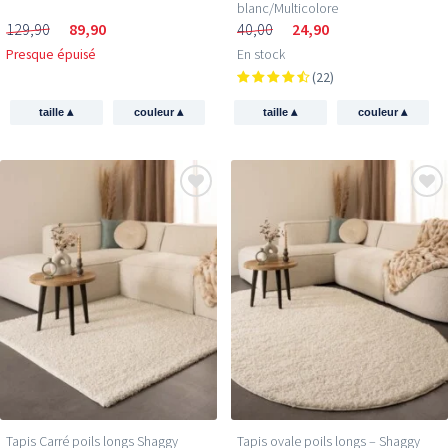
blanc/Multicolore
129,90
89,90
40,00
24,90
Presque épuisé
En stock
(22)
▴
▴
▴
▴
taille
couleur
taille
couleur
Tapis Carré poils longs Shaggy
Tapis ovale poils longs – Shaggy