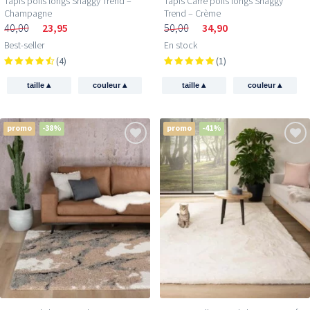
Tapis poils longs Shaggy Trend –
Tapis Carré poils longs Shaggy
Champagne
Trend – Crème
40,00
23,95
50,00
34,90
Best-seller
En stock
(4)
(1)
▴
▴
▴
▴
taille
couleur
taille
couleur
promo
-38%
promo
-41%