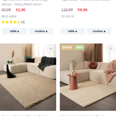
Artisan – blanc/Multicolore
60,00
52,95
110,00
59,90
Best-seller
En stock
(4)
▴
▴
▴
▴
taille
couleur
taille
couleur
promo
-45%