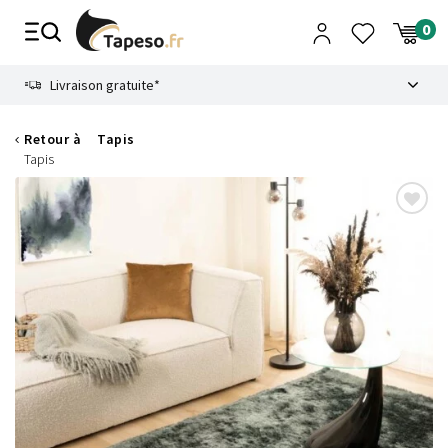
Passer
au
contenu
8.6
Livraison gratuite*
Retour à
Tapis
Tapis