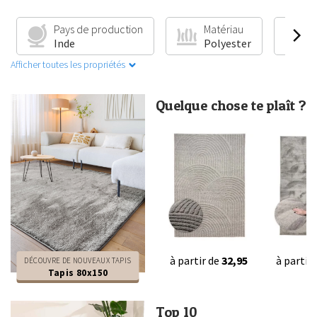
Pays de production
Matériau
C
Inde
Polyester
A
Afficher toutes les propriétés
Quelque chose te plaît ?
à partir de
32,95
à partir
DÉCOUVRE DE NOUVEAUX TAPIS
Tapis 80x150
Top 10