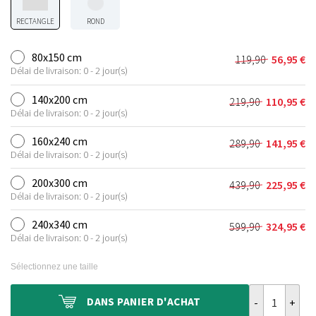
RECTANGLE
ROND
80x150 cm
119,90
56,95
€
Le
Le
Délai de livraison: 0 - 2 jour(s)
prix
prix
initial
actuel
140x200 cm
219,90
110,95
€
Le
Le
était :
est :
Délai de livraison: 0 - 2 jour(s)
prix
prix
119,90 €.
56,95 €.
initial
actuel
160x240 cm
289,90
141,95
€
Le
Le
était :
est :
Délai de livraison: 0 - 2 jour(s)
prix
prix
219,90 €.
110,95 €.
initial
actuel
200x300 cm
439,90
225,95
€
Le
Le
était :
est :
Délai de livraison: 0 - 2 jour(s)
prix
prix
289,90 €.
141,95 €.
initial
actuel
240x340 cm
599,90
324,95
€
Le
Le
était :
est :
Délai de livraison: 0 - 2 jour(s)
prix
prix
439,90 €.
225,95 €.
initial
actuel
Sélectionnez une taille
était :
est :
599,90 €.
324,95 €.
quantité de T
DANS
PANIER D'ACHAT