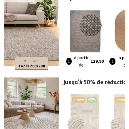
à partir
à par
129,90
POPULAIRE
de
de
Tapis 200x290
Jusqu'à 50% de réductio
promo
-33%
promo