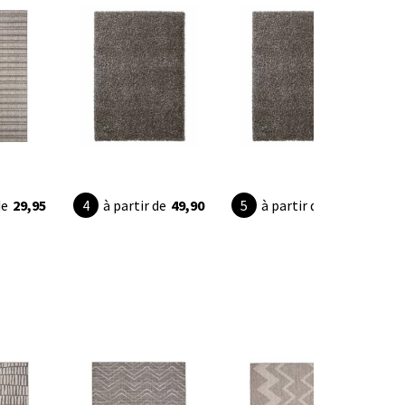
de
29,95
à partir de
49,90
à partir de
54,90