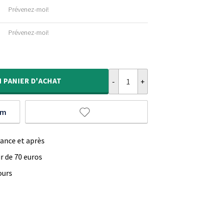
Prévenez-moi!
Prévenez-moi!
quantité de Tapis velours Rond Gal
N
PANIER D'ACHAT
um
vance et après
ir de 70 euros
ours