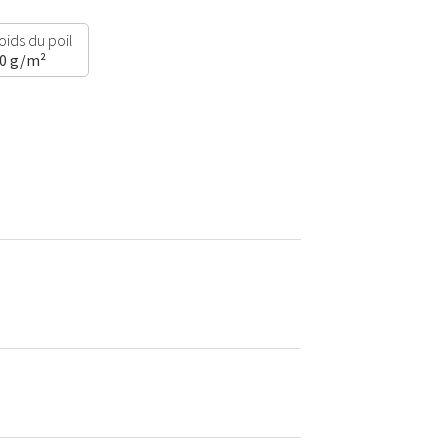
oids du poil
00 g/m²