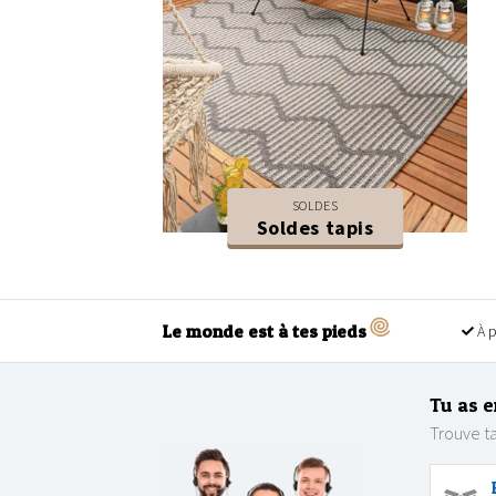
SOLDES
Soldes tapis
Le monde est à tes pieds
À p
Tu as e
Trouve ta