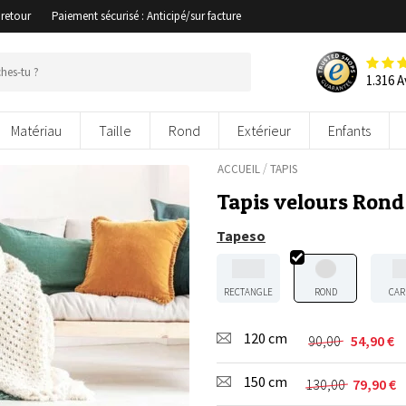
 retour
Paiement sécurisé : Anticipé/sur facture
1.316 A
Matériau
Taille
Rond
Extérieur
Enfants
/
ACCUEIL
TAPIS
Tapis velours Rond 
Tapeso
RECTANGLE
ROND
CAR
120 cm
90,00
54,90
€
Le
Le
prix
prix
150 cm
initial
actuel
130,00
79,90
€
Le
Le