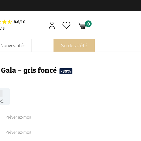
8.6
/10
vis
Nouveautés
Soldes d'été
Gala – gris foncé
-39%
RÉ
Prévenez-moi!
Prévenez-moi!