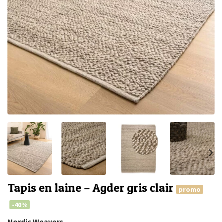
Tapis en laine – Agder gris clair
promo
-40%
Nordic Weavers