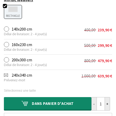
RECTANGLE
140x200 cm
400,00
239,90
€
Le
Le
Délai de livraison: 2 - 4 jour(s)
prix
prix
initial
actuel
160x230 cm
500,00
299,90
€
Le
Le
était :
est :
Délai de livraison: 2 - 4 jour(s)
prix
prix
400,00 €.
239,90 €.
initial
actuel
200x300 cm
800,00
479,90
€
Le
Le
était :
est :
Délai de livraison: 2 - 4 jour(s)
prix
prix
500,00 €.
299,90 €.
initial
actuel
240x340 cm
1.000,00
639,90
€
Le
Le
était :
est :
Prévenez-moi!
prix
prix
800,00 €.
479,90 €.
initial
actuel
Sélectionnez une taille
était :
est :
1.000,00 €.
639,90 €.
quantité de Tap
DANS
PANIER D'ACHAT