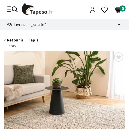
Passer
au
contenu
8.6
Livraison gratuite*
Retour à
Tapis
Tapis