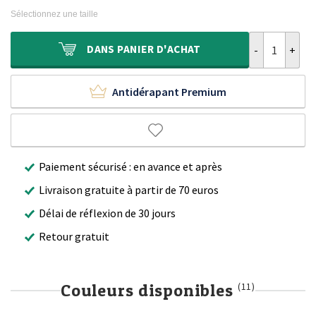
initial
actuel
Sélectionnez une taille
était :
est :
989,90 €.
679,90 €.
quantité de Ta
DANS
PANIER D'ACHAT
Antidérapant Premium
Paiement sécurisé : en avance et après
Livraison gratuite à partir de 70 euros
Délai de réflexion de 30 jours
Retour gratuit
Couleurs disponibles
(11)