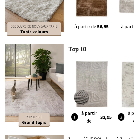
à partir de
56,95
à partir
DÉCOUVRE DE NOUVEAUX TAPIS
Tapis velours
Top 10
à partir
à par
32,95
POPULAIRE
de
de
Grand tapis