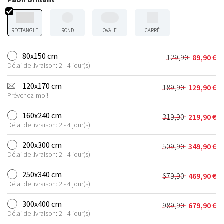
RECTANGLE
ROND
OVALE
CARRÉ
80x150 cm
129,90
89,90
€
Le
Le
Délai de livraison: 2 - 4 jour(s)
prix
prix
initial
actuel
120x170 cm
189,90
129,90
€
Le
Le
était :
est :
Prévenez-moi!
prix
prix
129,90 €.
89,90 €.
initial
actuel
160x240 cm
319,90
219,90
€
Le
Le
était :
est :
Délai de livraison: 2 - 4 jour(s)
prix
prix
189,90 €.
129,90 €.
initial
actuel
200x300 cm
509,90
349,90
€
Le
Le
était :
est :
Délai de livraison: 2 - 4 jour(s)
prix
prix
319,90 €.
219,90 €.
initial
actuel
250x340 cm
679,90
469,90
€
Le
Le
était :
est :
Délai de livraison: 2 - 4 jour(s)
prix
prix
509,90 €.
349,90 €.
initial
actuel
300x400 cm
989,90
679,90
€
Le
Le
était :
est :
Délai de livraison: 2 - 4 jour(s)
prix
prix
679,90 €.
469,90 €.