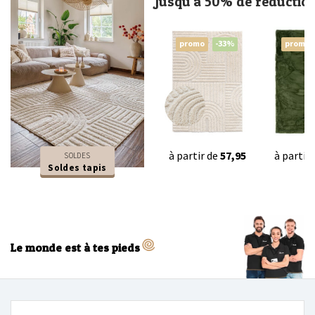
Jusqu'à 50% de réductio
promo
-33%
promo
à partir de
57,95
à partir
SOLDES
Soldes tapis
Le monde est à tes pieds