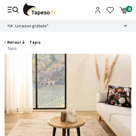
Passer
au
contenu
8.6
Livraison gratuite*
Retour à
Tapis
Tapis