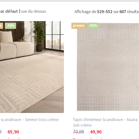
par défaut
vue du dessus
Affichage de
529–552
sur
607
résulta
o
-34%
promo
-31%
 scandinave – Serene Voss crème
Tapis d’extérieur Scandinave – Naara
Soli crème
0
65,90
70,00
49,90