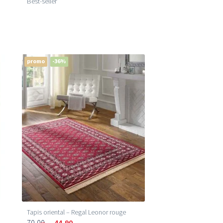
Best-seller
promo
-36%
Tapis oriental – Regal Leonor rouge
70,00
44,90