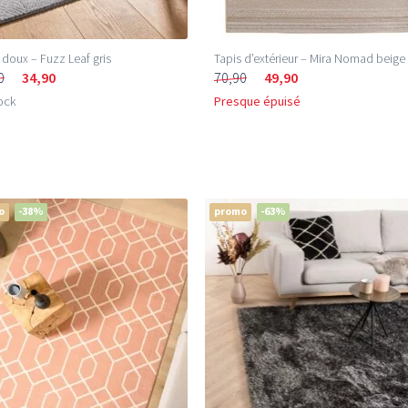
 doux – Fuzz Leaf gris
Tapis d’extérieur – Mira Nomad beige
0
34,90
70,90
49,90
ock
Presque épuisé
o
-38%
promo
-63%