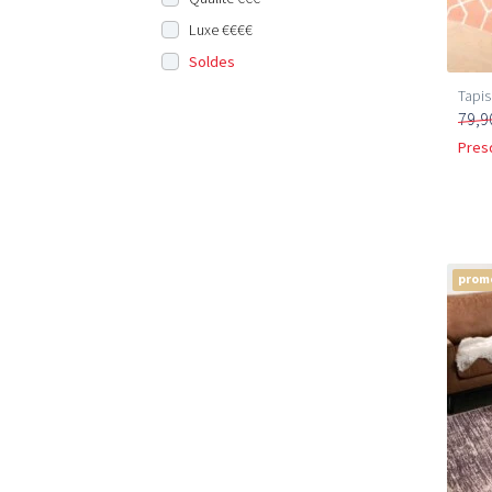
Luxe €€€€
Soldes
Tapis
79,9
Pres
prom