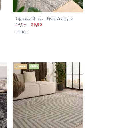
Tapis scandinave – Fjord Drom gris
49,90
29,90
En stock
promo
-34%