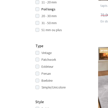
11 - 20 mm
tapis
Poil longs
70,0
20 - 30 mm
En st
31 - 50 mm
51 mm ou plus
Type
prom
Vintage
Patchwork
Extérieur
Persan
Berbère
Simple/Unicolore
Style