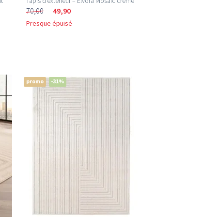
nt
Tapis d’extérieur – Elvora Mosaic crème
70,00
49,90
Presque épuisé
promo
-31%