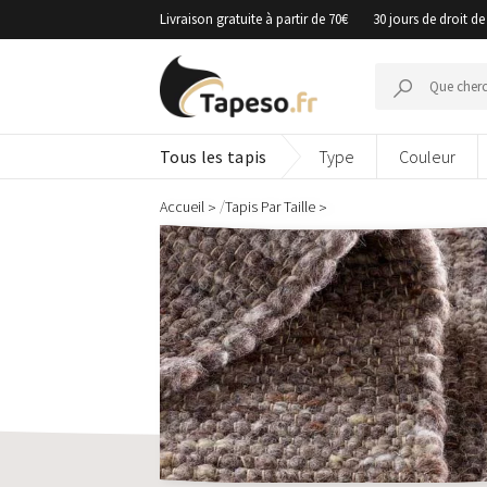
Passer
Livraison gratuite à partir de 70€
30 jours de droit de
au
contenu
Recherche
pour :
Tous les tapis
Type
Couleur
/
Accueil
Tapis Par Taille