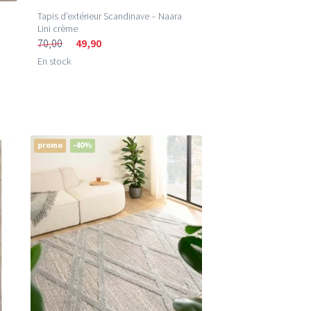
Tapis d’extérieur Scandinave – Naara
Lini crème
70,00
49,90
En stock
promo
-40%