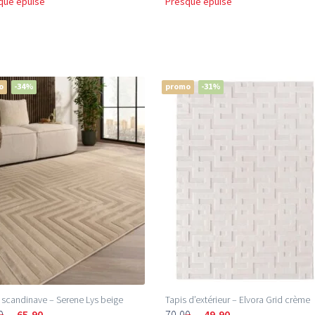
que épuisé
Presque épuisé
o
-34%
promo
-31%
 scandinave – Serene Lys beige
Tapis d’extérieur – Elvora Grid crème
0
65,90
70,00
49,90