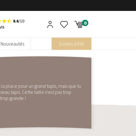
8.6
/10
vis
Nouveautés
Soldes d'été
as la place pour un grand tapis, mais que tu
au tapis. Cette taille n'est pas trop
trop grande !