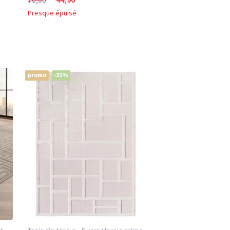
Presque épuisé
promo
-31%