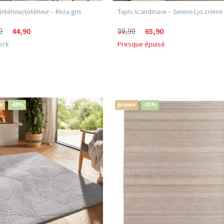
 intérieur/extérieur – Reza gris
Tapis scandinave – Serene Lys crème
0
44,90
99,90
65,90
ock
Presque épuisé
o
-43%
promo
-31%