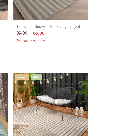
Tapis scandinave – Serene Lys argent
99,90
65,90
Presque épuisé
promo
-46%