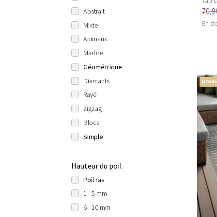
Tapis
70,9
Abstrait
En st
Mixte
Animaux
Marbre
Géométrique
Diamants
prom
Rayé
zigzag
Blocs
Simple
Hauteur du poil
Poil ras
1 - 5 mm
6 - 10 mm