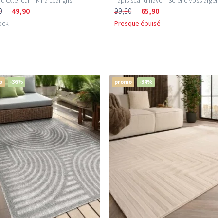
 d’extérieur – Mira Leaf gris
Tapis scandinave – Serene Voss arge
0
49,90
99,90
65,90
ock
Presque épuisé
o
-36%
promo
-34%