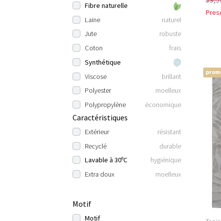
Fibre naturelle
Pres
Laine
naturel
Jute
robuste
Coton
frais
Synthétique
prom
Viscose
brillant
Polyester
moelleux
Polypropylène
économique
Caractéristiques
Extérieur
résistant
Recyclé
durable
Lavable à 30ºC
hygiénique
Extra doux
moelleux
Motif
Motif