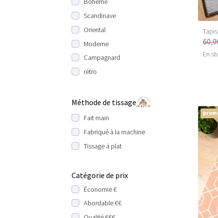
Bohème
Scandinave
Oriental
Tapis
60,0
Moderne
En st
Campagnard
rétro
Méthode de tissage
prom
Fait main
Fabriqué à la machine
Tissage à plat
Catégorie de prix
Économie €
Abordable €€
Qualité €€€