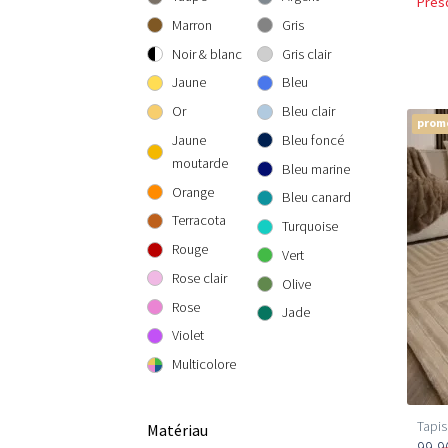
Pres
300 cm rond
300x300 cm
160x230 cm
Marron
Gris
200x290 cm
Noir & blanc
Gris clair
240x340 cm
Jaune
Bleu
300x400 cm
Or
Bleu clair
prom
Jaune
Bleu foncé
moutarde
Bleu marine
Orange
Bleu canard
Terracota
Turquoise
Rouge
Vert
Rose clair
Olive
Rose
Jade
Violet
Multicolore
Tapis
Matériau
99,9