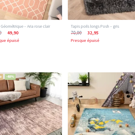
 Géométrique – Aria rose clair
Tapis poils longs Posh – gris
0
49,90
70,00
32,95
que épuisé
Presque épuisé
o
-48%