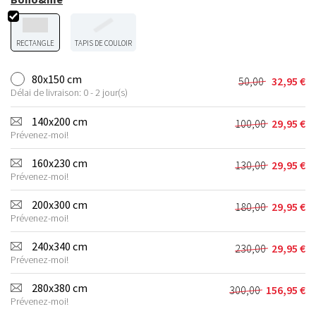
RECTANGLE
TAPIS DE COULOIR
80x150 cm
50,00
32,95
€
Le
Le
Délai de livraison: 0 - 2 jour(s)
prix
prix
initial
actuel
140x200 cm
100,00
29,95
€
Le
Le
était :
est :
Prévenez-moi!
prix
prix
50,00 €.
32,95 €.
initial
actuel
160x230 cm
130,00
29,95
€
Le
Le
était :
est :
Prévenez-moi!
prix
prix
100,00 €.
29,95 €.
initial
actuel
200x300 cm
180,00
29,95
€
Le
Le
était :
est :
Prévenez-moi!
prix
prix
130,00 €.
29,95 €.
initial
actuel
240x340 cm
230,00
29,95
€
Le
Le
était :
est :
Prévenez-moi!
prix
prix
180,00 €.
29,95 €.
initial
actuel
280x380 cm
300,00
156,95
€
Le
Le
était :
est :
Prévenez-moi!
prix
prix
230,00 €.
29,95 €.