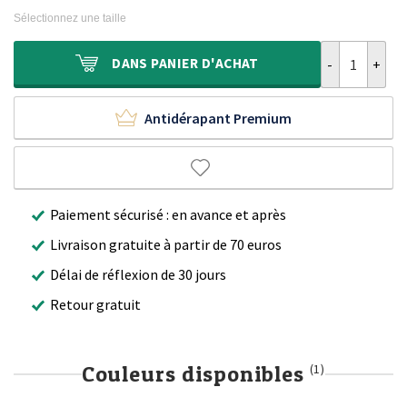
initial
actuel
Sélectionnez une taille
était :
est :
300,00 €.
156,95 €.
quantité de Ta
DANS
PANIER D'ACHAT
Antidérapant Premium
Paiement sécurisé : en avance et après
Livraison gratuite à partir de 70 euros
Délai de réflexion de 30 jours
Retour gratuit
Couleurs disponibles
(1)