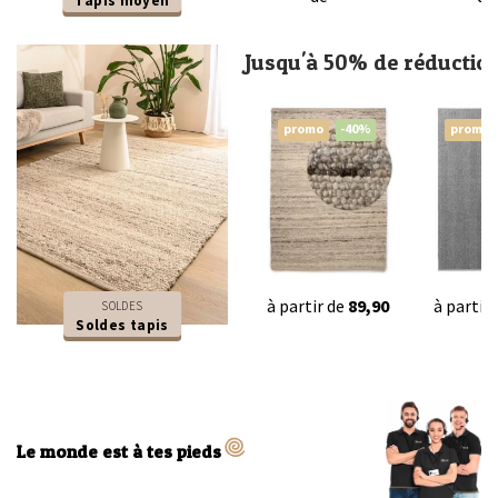
Tapis moyen
Jusqu'à 50% de réductio
promo
-40%
promo
à partir de
89,90
à partir
SOLDES
Soldes tapis
Le monde est à tes pieds