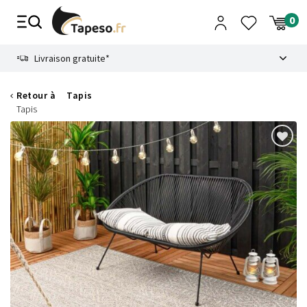
Passer
au
contenu
8.6
Livraison gratuite*
Retour à
Tapis
Tapis