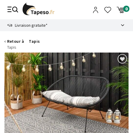
Passer
au
contenu
8.6
Livraison gratuite*
Retour à
Tapis
Tapis