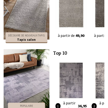
à partir de
49,90
à partir
DÉCOUVRE DE NOUVEAUX TAPIS
Tapis salon
Top 10
à partir
à par
36,95
POPULAIRE