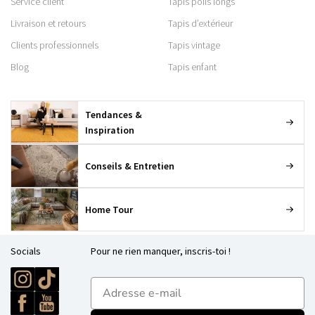
Service client
Tapis poils longs
Livraison et retours
Tapis d’extérieur
Clients professionnels
Tapis vintage
Blog
Tapis enfant
Tendances &
Inspiration
Conseils & Entretien
Home Tour
Socials
Pour ne rien manquer, inscris-toi !
E-mailadres