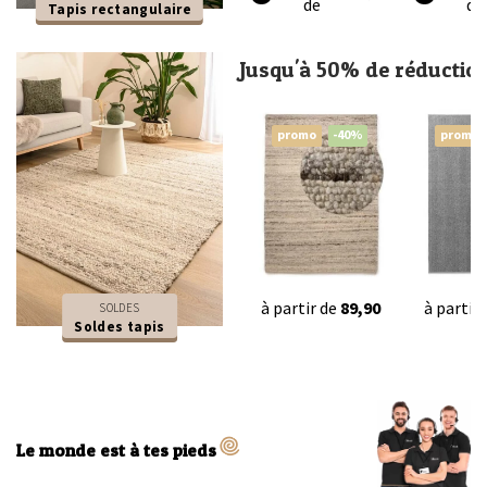
de
de
Tapis rectangulaire
Jusqu'à 50% de réductio
promo
-40%
promo
à partir de
89,90
à partir
SOLDES
Soldes tapis
Le monde est à tes pieds