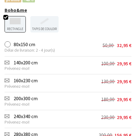
Boho&me
RECTANGLE
TAPIS DE COULOIR
80x150 cm
50,00
32,95
€
Le
Le
Délai de livraison: 2 - 4 jour(s)
prix
prix
initial
actuel
140x200 cm
100,00
29,95
€
Le
Le
était :
est :
Prévenez-moi!
prix
prix
50,00 €.
32,95 €.
initial
actuel
160x230 cm
130,00
29,95
€
Le
Le
était :
est :
Prévenez-moi!
prix
prix
100,00 €.
29,95 €.
initial
actuel
200x300 cm
180,00
29,95
€
Le
Le
était :
est :
Prévenez-moi!
prix
prix
130,00 €.
29,95 €.
initial
actuel
240x340 cm
230,00
29,95
€
Le
Le
était :
est :
Prévenez-moi!
prix
prix
180,00 €.
29,95 €.
initial
actuel
280x380 cm
300,00
156,95
€