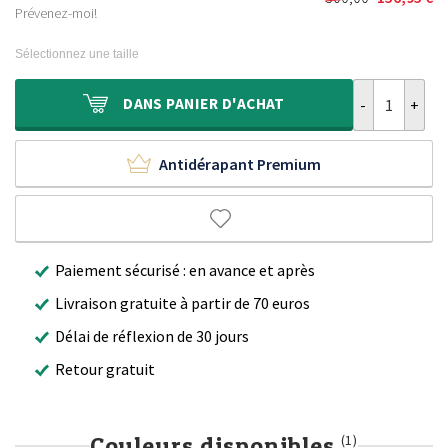
Le
Le
était :
est :
Prévenez-moi!
prix
prix
230,00 €.
29,95 €.
initial
actuel
Sélectionnez une taille
était :
est :
300,00 €.
156,95 €.
quantité de Ta
DANS
PANIER D'ACHAT
Antidérapant Premium
Paiement sécurisé : en avance et après
Livraison gratuite à partir de 70 euros
Délai de réflexion de 30 jours
Retour gratuit
Couleurs disponibles
(1)