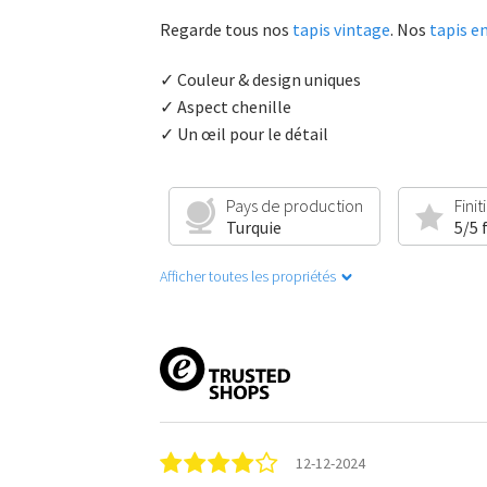
Regarde tous nos
tapis vintage
. Nos
tapis en
✓ Couleur & design uniques
✓ Aspect chenille
✓ Un œil pour le détail
Pays de production
Finit
Turquie
5/5 
Afficher toutes les propriétés
12-12-2024