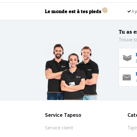
Le monde est à tes pieds
À p
Tu as e
Trouve ta
Service Tapeso
Cat
Service client
Tapi