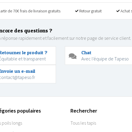
artir de 70€ frais de livraison gratuits
Retour gratuit
Achat 
ncore des questions ?
 réponse rapidement et facilement sur notre page de service client.
Retourner le produit ?
Chat
Équitable et transparent
Avec l'équipe de Tapeso
Envoie un e-mail
contact@tapeso.fr
égories populaires
Rechercher
s poils longs
Tous les tapis