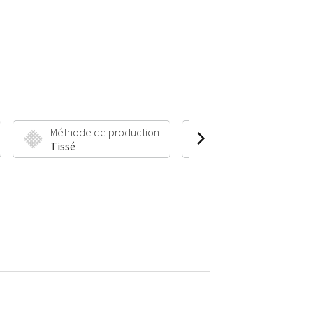
Méthode de production
Hauteur et poids du 
Tissé
6 mm | 1600 g/m²