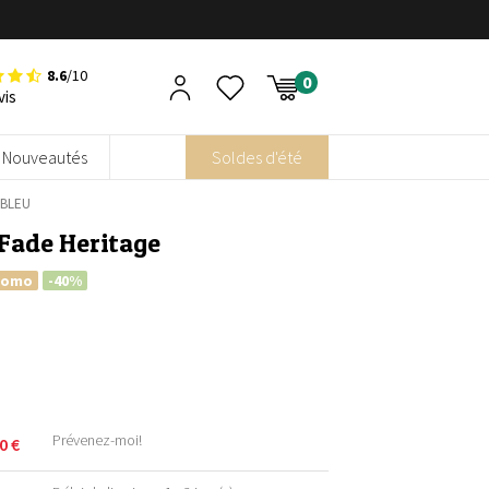
8.6
/10
vis
Nouveautés
Soldes d'été
 BLEU
Fade Heritage
romo
-40%
Prévenez-moi!
90
€