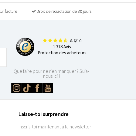
sur facture
Droit de rétractation de 30 jours
8.6
/10
1.318 Avis
Protection des acheteurs
Que faire pour ne rien manquer ? Suis-
nous ici !
Laisse-toi surprendre
Inscris-toi maintenant à la newsletter