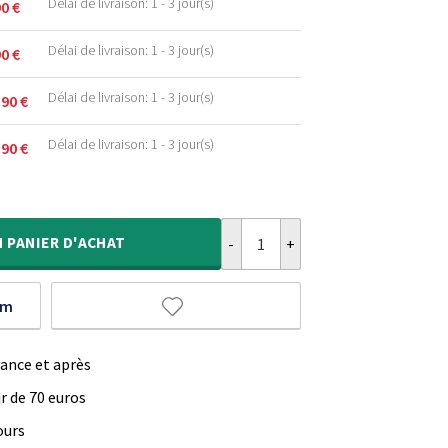
Délai de livraison: 1 - 3 jour(s)
90
€
Délai de livraison: 1 - 3 jour(s)
90
€
.
Délai de livraison: 1 - 3 jour(s)
,90
€
.
Délai de livraison: 1 - 3 jour(s)
,90
€
.
.
quantité de Tapis patchwork - Fad
.
.
N
PANIER D'ACHAT
um
vance et après
ir de 70 euros
ours