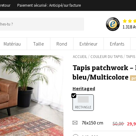
 retour
Paiement sécurisé : Anticipé/sur facture
1.318 A
Matériau
Taille
Rond
Extérieur
Enfants
/
/
ACCUEIL
COULEUR DU TAPIS
TAPIS
Tapis patchwork – 
bleu/Multicolore
p
Heritaged
RECTANGLE
76x150 cm
50,00
29,
Le
Le
prix
prix