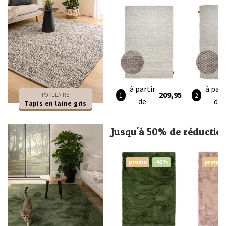
à partir
à part
209,95
POPULAIRE
de
de
Tapis en laine gris
Jusqu'à 50% de réductio
promo
-41%
promo