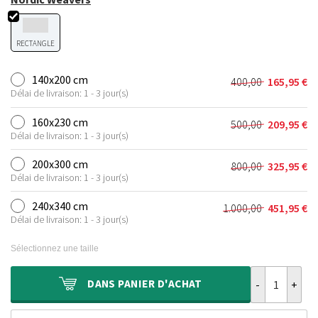
RECTANGLE
140x200 cm
400,00
165,95
€
Le
Le
Délai de livraison: 1 - 3 jour(s)
prix
prix
initial
actuel
160x230 cm
500,00
209,95
€
Le
Le
était :
est :
Délai de livraison: 1 - 3 jour(s)
prix
prix
400,00 €.
165,95 €.
initial
actuel
200x300 cm
800,00
325,95
€
Le
Le
était :
est :
Délai de livraison: 1 - 3 jour(s)
prix
prix
500,00 €.
209,95 €.
initial
actuel
240x340 cm
1.000,00
451,95
€
Le
Le
était :
est :
Délai de livraison: 1 - 3 jour(s)
prix
prix
800,00 €.
325,95 €.
initial
actuel
Sélectionnez une taille
était :
est :
1.000,00 €.
451,95 €.
quantité de Ta
DANS
PANIER D'ACHAT