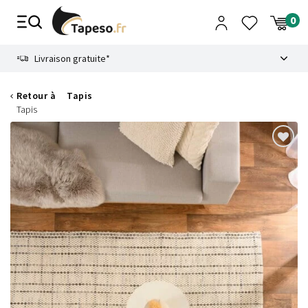
Passer
au
contenu
8.6
Livraison gratuite*
Retour à
Tapis
Tapis