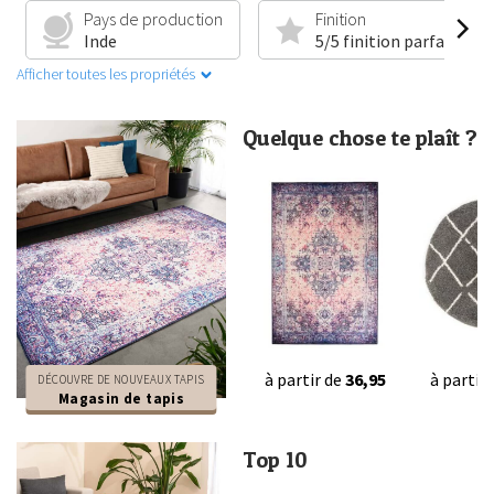
Pays de production
Finition
Inde
5/5 finition parfaite
Afficher toutes les propriétés
Quelque chose te plaît ?
à partir de
36,95
à partir
DÉCOUVRE DE NOUVEAUX TAPIS
Magasin de tapis
Top 10