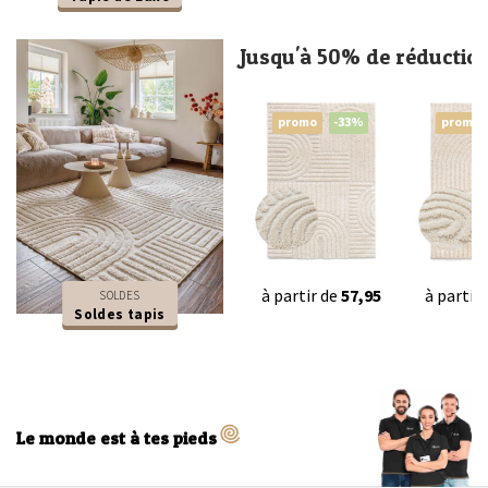
Jusqu'à 50% de réductio
promo
-33%
promo
à partir de
57,95
à partir
SOLDES
Soldes tapis
Le monde est à tes pieds