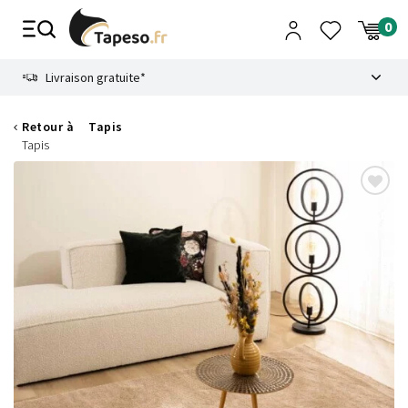
Passer
au
contenu
8.6
Livraison gratuite*
Retour à
Tapis
Tapis