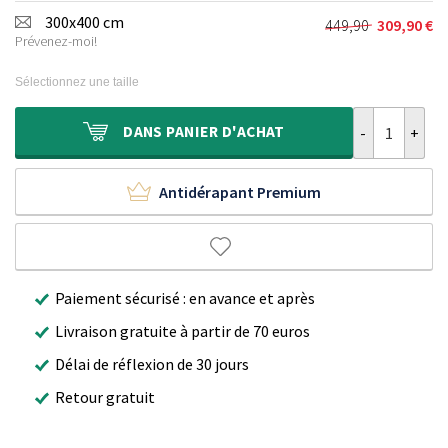
initial
actuel
300x400 cm
449,90
309,90
€
Le
Le
était :
est :
Prévenez-moi!
prix
prix
319,90 €.
219,90 €.
initial
actuel
Sélectionnez une taille
était :
est :
449,90 €.
309,90 €.
quantité de Ta
DANS
PANIER D'ACHAT
Antidérapant Premium
Paiement sécurisé : en avance et après
Livraison gratuite à partir de 70 euros
Délai de réflexion de 30 jours
Retour gratuit