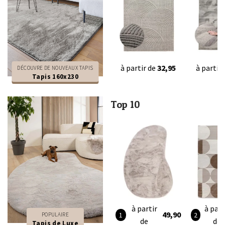
à partir de
32,95
à partir
DÉCOUVRE DE NOUVEAUX TAPIS
Tapis 160x230
Top 10
à partir
à part
49,90
POPULAIRE
de
de
Tapis de Luxe