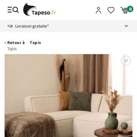
Passer
au
contenu
8.6
Livraison gratuite*
Retour à
Tapis
Tapis