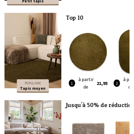
Petit tapis
Top 10
à partir
à par
21,95
POPULAIRE
de
de
Tapis moyen
Jusqu'à 50% de réductio