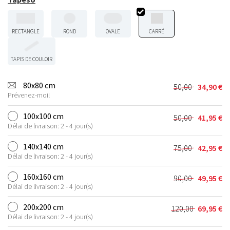
RECTANGLE
ROND
OVALE
CARRÉ
TAPIS DE COULOIR
80x80 cm
50,00
34,90
€
Le
Le
Prévenez-moi!
prix
prix
initial
actuel
100x100 cm
50,00
41,95
€
Le
Le
était :
est :
Délai de livraison: 2 - 4 jour(s)
prix
prix
50,00 €.
34,90 €.
initial
actuel
140x140 cm
75,00
42,95
€
Le
Le
était :
est :
Délai de livraison: 2 - 4 jour(s)
prix
prix
50,00 €.
41,95 €.
initial
actuel
160x160 cm
90,00
49,95
€
Le
Le
était :
est :
Délai de livraison: 2 - 4 jour(s)
prix
prix
75,00 €.
42,95 €.
initial
actuel
200x200 cm
120,00
69,95
€
Le
Le
était :
est :
Délai de livraison: 2 - 4 jour(s)
prix
prix
90,00 €.
49,95 €.