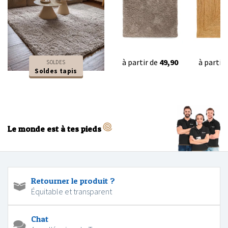
à partir de
49,90
à partir
SOLDES
Soldes tapis
Le monde est à tes pieds
Retourner le produit ?
Équitable et transparent
Chat