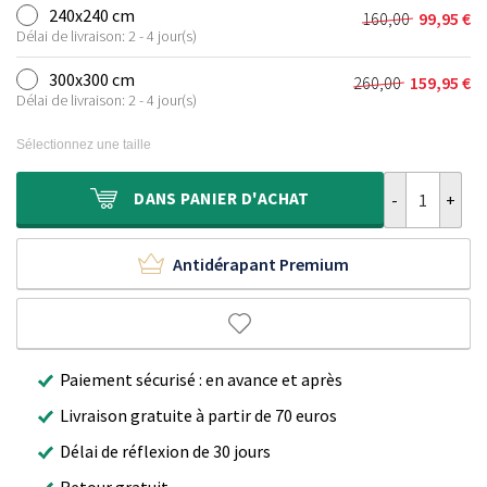
initial
actuel
240x240 cm
160,00
99,95
€
Le
Le
était :
est :
Délai de livraison: 2 - 4 jour(s)
prix
prix
120,00 €.
69,95 €.
initial
actuel
300x300 cm
260,00
159,95
€
Le
Le
était :
est :
Délai de livraison: 2 - 4 jour(s)
prix
prix
160,00 €.
99,95 €.
initial
actuel
Sélectionnez une taille
était :
est :
260,00 €.
159,95 €.
quantité de Ta
DANS
PANIER D'ACHAT
Antidérapant Premium
Paiement sécurisé : en avance et après
Livraison gratuite à partir de 70 euros
Délai de réflexion de 30 jours
Retour gratuit