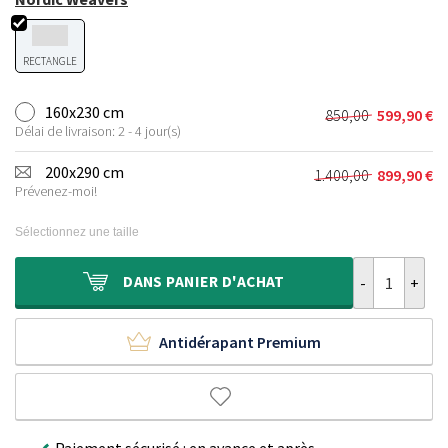
RECTANGLE
160x230 cm
850,00
599,90
€
Le
Le
Délai de livraison: 2 - 4 jour(s)
prix
prix
initial
actuel
200x290 cm
1.400,00
899,90
€
Le
Le
était :
est :
Prévenez-moi!
prix
prix
850,00 €.
599,90 €.
initial
actuel
Sélectionnez une taille
était :
est :
1.400,00 €.
899,90 €.
quantité de Ta
DANS
PANIER D'ACHAT
Antidérapant Premium
Paiement sécurisé : en avance et après