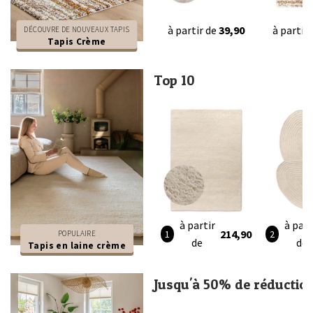
à partir de
39,90
à partir
DÉCOUVRE DE NOUVEAUX TAPIS
Tapis Crème
Top 10
à partir
à part
214,90
POPULAIRE
de
de
Tapis en laine crème
Jusqu'à 50% de réductio