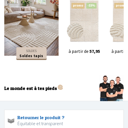
promo
-33%
promo
à partir de
57,95
à partir
SOLDES
Soldes tapis
Le monde est à tes pieds
Retourner le produit ?
Équitable et transparent