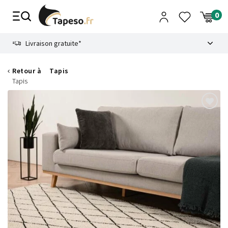
Passer
au
contenu
8.6
Livraison gratuite*
Retour à
Tapis
Tapis