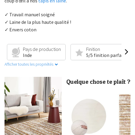
coup d’œil à nos
tapis en laine
.
✓ Travail manuel soigné
✓ Laine de la plus haute qualité !
✓ Envers coton
Pays de production
Finition
Inde
5/5 finition parfaite
Afficher toutes les propriétés
Quelque chose te plaît ?