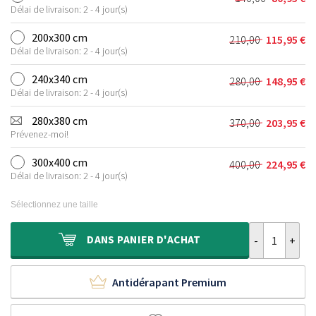
Le
Le
était :
est :
Délai de livraison: 2 - 4 jour(s)
prix
prix
110,00 €.
62,95 €.
initial
actuel
200x300 cm
210,00
115,95
€
Le
Le
était :
est :
Délai de livraison: 2 - 4 jour(s)
prix
prix
140,00 €.
80,95 €.
initial
actuel
240x340 cm
280,00
148,95
€
Le
Le
était :
est :
Délai de livraison: 2 - 4 jour(s)
prix
prix
210,00 €.
115,95 €.
initial
actuel
280x380 cm
370,00
203,95
€
Le
Le
était :
est :
Prévenez-moi!
prix
prix
280,00 €.
148,95 €.
initial
actuel
300x400 cm
400,00
224,95
€
Le
Le
était :
est :
Délai de livraison: 2 - 4 jour(s)
prix
prix
370,00 €.
203,95 €.
initial
actuel
Sélectionnez une taille
était :
est :
400,00 €.
224,95 €.
quantité de Ta
DANS
PANIER D'ACHAT
Antidérapant Premium