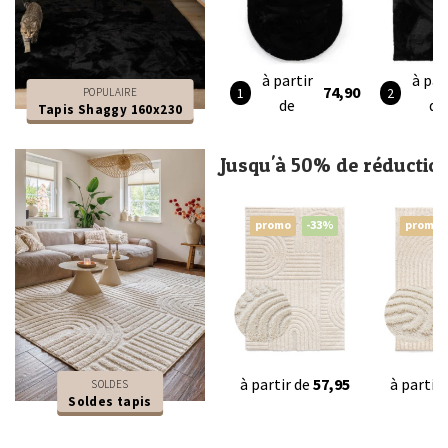
à partir
à par
74,90
POPULAIRE
de
de
Tapis Shaggy 160x230
Jusqu'à 50% de réductio
promo
-33%
promo
à partir de
57,95
à partir
SOLDES
Soldes tapis