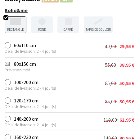
Boho&me
RECTANGLE
ROND
CARRÉ
TAPIS DE COULOIR
60x110 cm
40,00
29,95
€
Le
Le
Délai de livraison: 2 - 4 jour(s)
prix
prix
initial
actuel
80x150 cm
55,00
38,95
€
Le
Le
était :
est :
Prévenez-moi!
prix
prix
40,00 €.
29,95 €.
initial
actuel
100x200 cm
85,00
50,95
€
Le
Le
était :
est :
Délai de livraison: 2 - 4 jour(s)
prix
prix
55,00 €.
38,95 €.
initial
actuel
120x170 cm
85,00
50,95
€
Le
Le
était :
est :
Délai de livraison: 2 - 4 jour(s)
prix
prix
85,00 €.
50,95 €.
initial
actuel
140x200 cm
110,00
62,95
€
Le
Le
était :
est :
Délai de livraison: 2 - 4 jour(s)
prix
prix
85,00 €.
50,95 €.
initial
actuel
160x230 cm
140,00
80,95
€