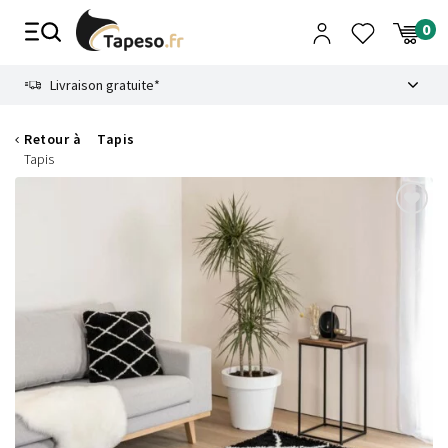
Passer
au
contenu
8.6
Livraison gratuite*
Retour à
Tapis
Tapis