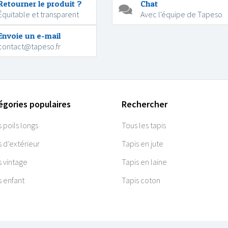
Retourner le produit ?
Chat
Équitable et transparent
Avec l'équipe de Tapeso
Envoie un e-mail
contact@tapeso.fr
égories populaires
Rechercher
s poils longs
Tous les tapis
s d’extérieur
Tapis en jute
s vintage
Tapis en laine
s enfant
Tapis coton