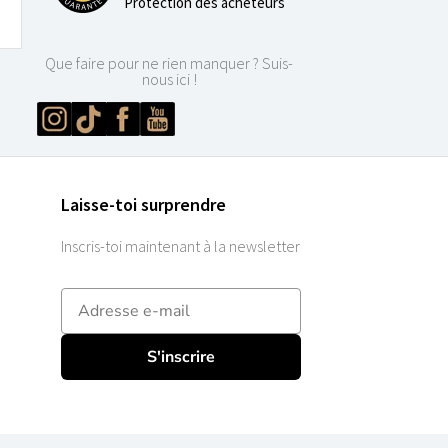
Protection des acheteurs
Que faire pour ne rien manquer ? Suis-
nous ici !
Laisse-toi surprendre
Inscris-toi maintenant à la newsletter
E-mailadres
S'inscrire