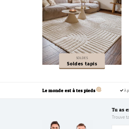
SOLDES
Soldes tapis
Le monde est à tes pieds
À p
Tu as e
Trouve ta