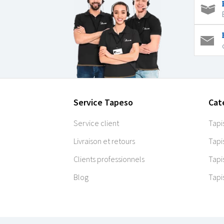
Service Tapeso
Cat
Service client
Tapi
Livraison et retours
Tapi
Clients professionnels
Tapi
Blog
Tapi