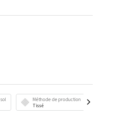
 sol
Méthode de production
Hauteur et poid
Tissé
13 mm | 1200 