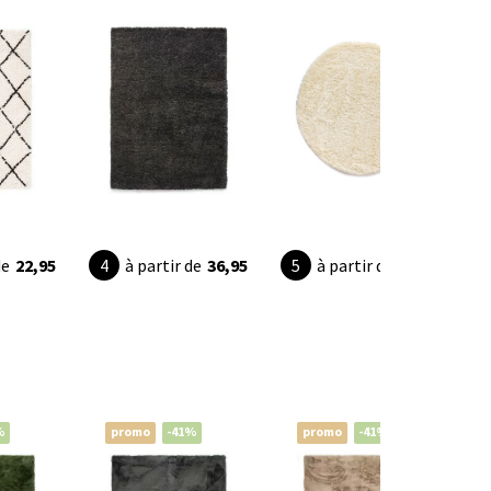
de
22,95
à partir de
36,95
à partir de
24,95
%
promo
-41%
promo
-41%