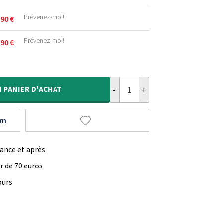
Prévenez-moi!
,90
€
.
Prévenez-moi!
,90
€
.
.
quantité de Tapis carreaux - City
.
.
N
PANIER D'ACHAT
um
vance et après
ir de 70 euros
ours