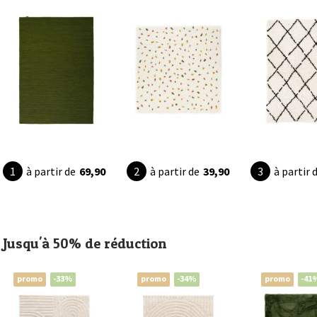
à partir de
69,90
à partir de
39,90
à partir 
Jusqu'à 50% de réduction
promo
-33%
promo
-34%
promo
-41