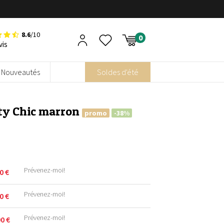
8.6
/10
vis
Nouveautés
Soldes d'été
ity Chic marron
promo
-38%
Prévenez-moi!
90
€
Prévenez-moi!
90
€
Prévenez-moi!
90
€