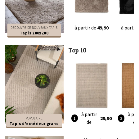
à partir de
49,90
à partir
DÉCOUVRE DE NOUVEAUX TAPIS
Tapis 200x200
Top 10
à partir
à par
29,90
POPULAIRE
de
de
Tapis d'extérieur grand