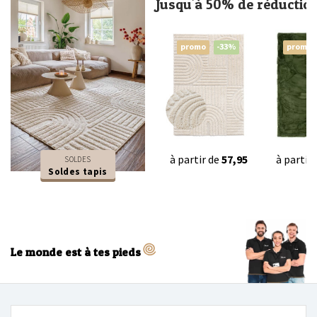
Jusqu'à 50% de réductio
promo
-33%
promo
à partir de
57,95
à partir
SOLDES
Soldes tapis
Le monde est à tes pieds