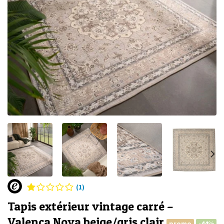
(1)
Tapis extérieur vintage carré –
Valenca Nova beige/gris clair
promo
-44%