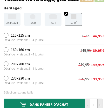
Heritaged
RECTANGLE
ROND
OVALE
CARRÉ
115x115 cm
79,95
44,95
€
Le
Le
Délai de livraison: 2 - 4 jour(s)
prix
prix
initial
actuel
160x160 cm
149,95
89,95
€
Le
Le
était :
est :
Délai de livraison: 2 - 4 jour(s)
prix
prix
79,95 €.
44,95 €.
initial
actuel
200x200 cm
249,95
149,95
€
Le
Le
était :
est :
Délai de livraison: 2 - 4 jour(s)
prix
prix
149,95 €.
89,95 €.
initial
actuel
230x230 cm
329,95
199,95
€
Le
Le
était :
est :
Délai de livraison: 2 - 4 jour(s)
prix
prix
249,95 €.
149,95 €.
initial
actuel
Sélectionnez une taille
était :
est :
329,95 €.
199,95 €.
quantité de Ta
DANS
PANIER D'ACHAT