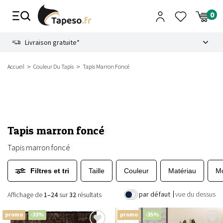
Passer
au
contenu
8.6
Livraison gratuite*
Accueil
Couleur Du Tapis
Tapis Marron Foncé
Tapis marron foncé
Tapis marron foncé
Filtres et tri
Taille
Couleur
Matériau
Mo
par défaut
vue du dessus
Affichage de
1–24
sur
32
résultats
promo
-33%
promo
-35%