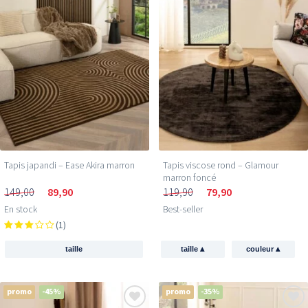
Tapis japandi – Ease Akira marron
Tapis viscose rond – Glamour
marron foncé
149,00
89,90
119,90
79,90
En stock
Best-seller
(1)
▴
▴
taille
taille
couleur
promo
-45%
promo
-35%