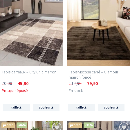
Tapis carreaux – City Chic marron
Tapis viscose carré – Glamour
marron foncé
70,00
45,90
119,90
79,90
Presque épuisé
En stock
▴
▴
▴
▴
taille
couleur
taille
couleur
promo
-44%
promo
-38%