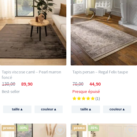
Tapis viscose carré – Pearl marron
Tapis persan – Regal Felix taupe
foncé
130,00
89,90
70,00
44,90
Best-seller
Presque épuisé
(1)
▴
▴
▴
▴
taille
couleur
taille
couleur
promo
-33%
promo
-35%