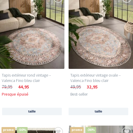
Tapis extérieur rond vintage –
Tapis extérieur vintage ovale –
Valenca Fino bleu clair
Valenca Fino bleu clair
79,95
44,95
49,95
32,95
Presque épuisé
Best-seller
taille
taille
promo
-50%
promo
-36%