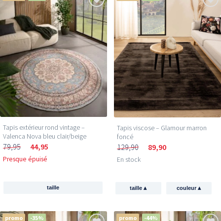
Tapis extérieur rond vintage –
Tapis viscose – Glamour marron
Valenca Nova bleu clair/beige
foncé
79,95
44,95
129,90
89,90
Presque épuisé
En stock
▴
▴
taille
taille
couleur
promo
-35%
promo
-44%