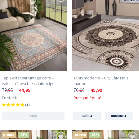
Tapis extérieur vintage carré –
Tapis moderne – City Chic No.1
Valenca Nova bleu clair/beige
marron
79,95
44,95
70,00
45,90
En stock
Presque épuisé
(1)
▴
▴
taille
taille
couleur
promo
-44%
promo
-35%