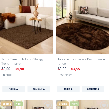
Tapis Carré poils longs Shaggy
Tapis velours ovale – Posh marron
Trend – marron
foncé
50,00
34,90
80,00
63,95
En stock
Best-seller
▴
▴
▴
▴
taille
couleur
taille
couleur
promo
-44%
promo
-44%