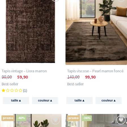
Tapis vintage – Liora marron
Tapis viscose – Pearl marron foncé
90,00
59,90
140,00
99,90
Best-seller
Best-seller
(1)
▴
▴
▴
▴
taille
couleur
taille
couleur
promo
-40%
promo
-36%