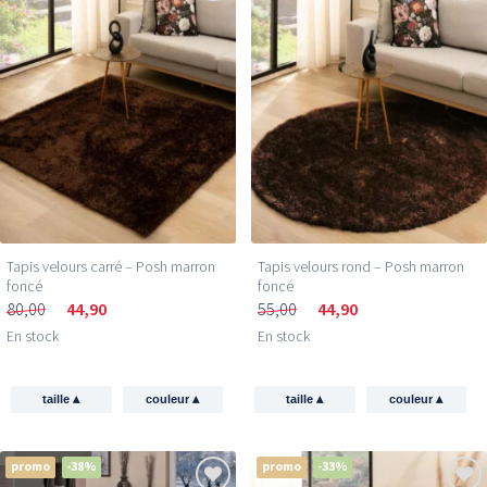
Tapis velours carré – Posh marron
Tapis velours rond – Posh marron
foncé
foncé
80,00
44,90
55,00
44,90
En stock
En stock
▴
▴
▴
▴
taille
couleur
taille
couleur
promo
-38%
promo
-33%