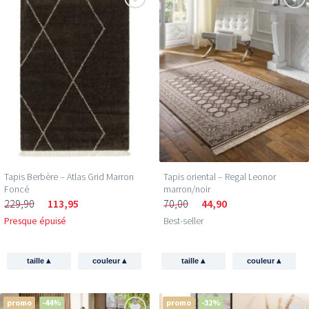
Tapis Berbère – Atlas Grid Marron
Tapis oriental – Regal Leonor
Foncé
marron/noir
229,90
113,95
70,00
44,90
Presque épuisé
Best-seller
▴
▴
▴
▴
taille
couleur
taille
couleur
promo
-44%
promo
-32%