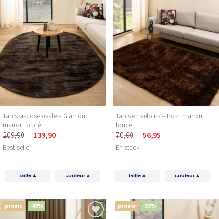
Tapis viscose ovale – Glamour
Tapis en velours – Posh marron
marron foncé
foncé
209,90
139,90
70,00
56,95
Best-seller
En stock
▴
▴
▴
▴
taille
couleur
taille
couleur
promo
-40%
promo
-33%