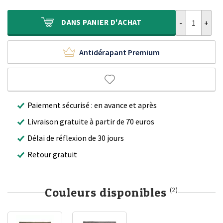
était :
est :
360,00 €.
269,90 €.
quantité de Ta
DANS
PANIER D'ACHAT
Antidérapant Premium
Paiement sécurisé : en avance et après
Livraison gratuite à partir de 70 euros
Délai de réflexion de 30 jours
Retour gratuit
Couleurs disponibles
(2)