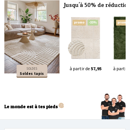
Jusqu'à 50% de réductio
promo
-33%
promo
à partir de
57,95
à partir
SOLDES
Soldes tapis
Le monde est à tes pieds