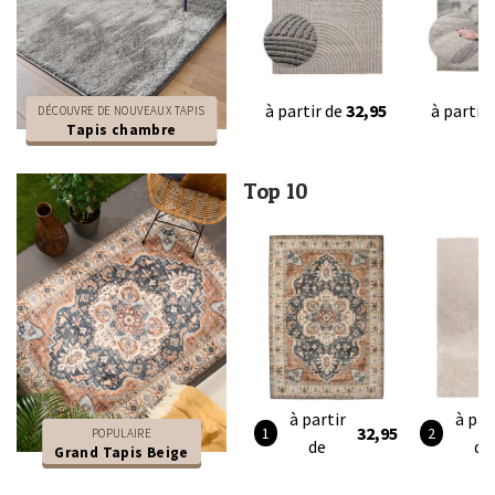
à partir de
32,95
à partir
DÉCOUVRE DE NOUVEAUX TAPIS
Tapis chambre
Top 10
à partir
à par
32,95
POPULAIRE
de
de
Grand Tapis Beige