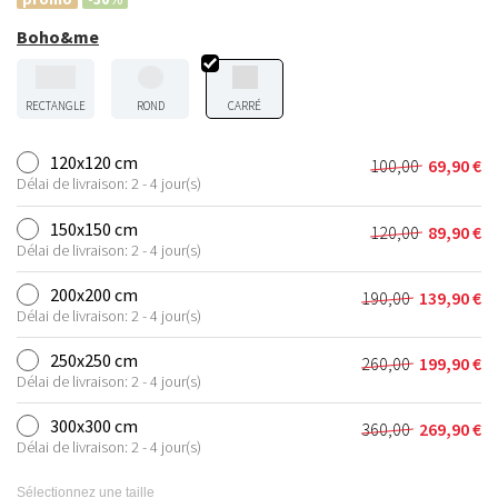
Boho&me
RECTANGLE
ROND
CARRÉ
120x120 cm
100,00
69,90
€
Le
Le
Délai de livraison: 2 - 4 jour(s)
prix
prix
initial
actuel
150x150 cm
120,00
89,90
€
Le
Le
était :
est :
Délai de livraison: 2 - 4 jour(s)
prix
prix
100,00 €.
69,90 €.
initial
actuel
200x200 cm
190,00
139,90
€
Le
Le
était :
est :
Délai de livraison: 2 - 4 jour(s)
prix
prix
120,00 €.
89,90 €.
initial
actuel
250x250 cm
260,00
199,90
€
Le
Le
était :
est :
Délai de livraison: 2 - 4 jour(s)
prix
prix
190,00 €.
139,90 €.
initial
actuel
300x300 cm
360,00
269,90
€
Le
Le
était :
est :
Délai de livraison: 2 - 4 jour(s)
prix
prix
260,00 €.
199,90 €.
initial
actuel
Sélectionnez une taille