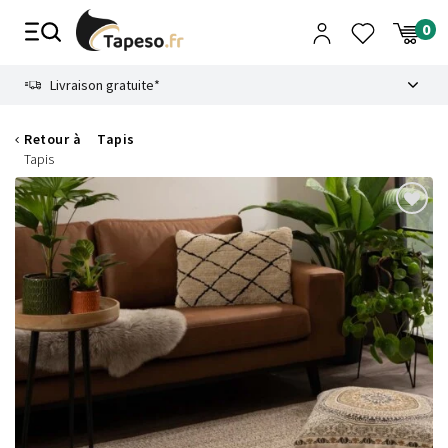
Passer
au
contenu
8.6
Livraison gratuite*
Retour à
Tapis
Tapis